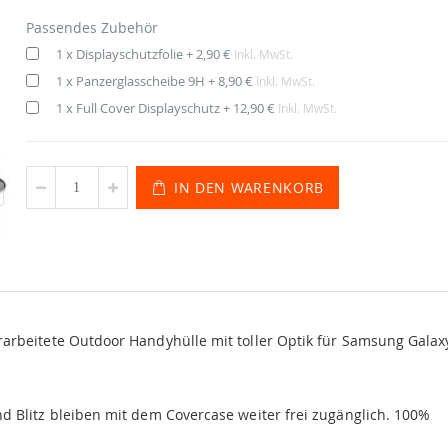
Passendes Zubehör
1 x Displayschutzfolie
+
2,90 €
Inkl. MwSt.
1 x Panzerglasscheibe 9H
+
8,90 €
Inkl. MwSt.
1 x Full Cover Displayschutz
+
12,90 €
Inkl. MwSt.
IN DEN WARENKORB
rbeitete Outdoor Handyhülle mit toller Optik für Samsung Galax
d Blitz bleiben mit dem Covercase weiter frei zugänglich. 100%