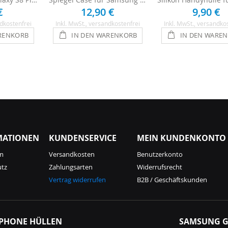
€
12,90 €
9,90 €
dkostenfrei
Inkl. MwSt.
, versandkostenfrei
Inkl. MwSt.
, versandko
RENKORB
IN DEN WARENKORB
IN DEN WARE
MATIONEN
KUNDENSERVICE
MEIN KUNDENKONTO
m
Versandkosten
Benutzerkonto
utz
Zahlungsarten
Widerrufsrecht
Vertrag widerrufen
B2B / Geschäftskunden
IPHONE HÜLLEN
SAMSUNG G