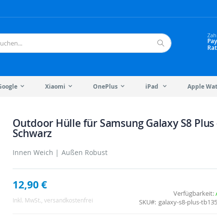
Zah
Pay
Rat
Suche
Google
Xiaomi
OnePlus
iPad
Apple Wa
Outdoor Hülle für Samsung Galaxy S8 Plus 
Schwarz
Innen Weich | Außen Robust
12,90 €
Verfügbarkeit:
Inkl. MwSt.
, versandkostenfrei
SKU
galaxy-s8-plus-tb13