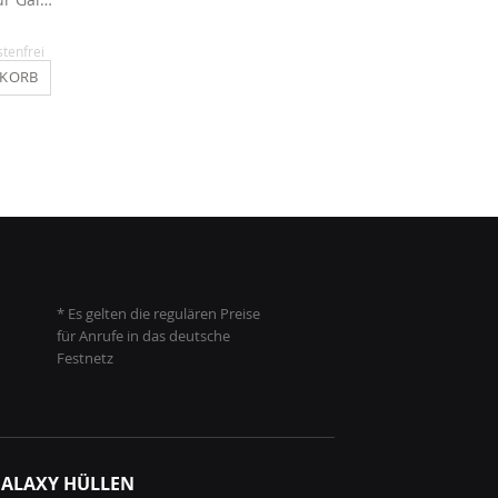
9,90 €
9,90 €
stenfrei
Inkl. MwSt.
, versandkostenfrei
Inkl. MwSt.
, versandkosten
NKORB
IN DEN WARENKORB
IN DEN WARENKO
* Es gelten die regulären Preise
für Anrufe in das deutsche
Festnetz
ALAXY HÜLLEN