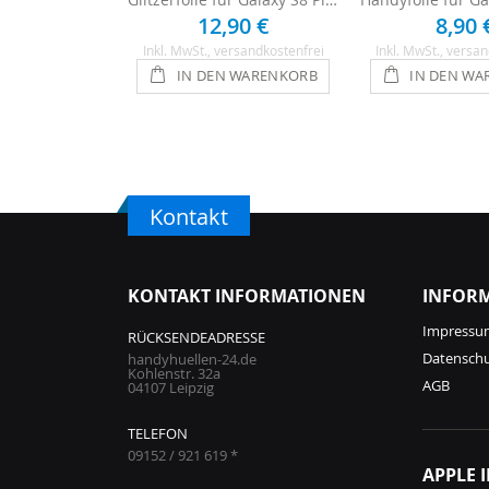
12,90 €
8,90 
Inkl. MwSt.
, versandkostenfrei
Inkl. MwSt.
, versan
IN DEN WARENKORB
IN DEN WA
Kontakt
KONTAKT INFORMATIONEN
INFOR
Impressu
RÜCKSENDEADRESSE
Datensch
handyhuellen-24.de
Kohlenstr. 32a
AGB
04107 Leipzig
TELEFON
09152 / 921 619 *
APPLE 