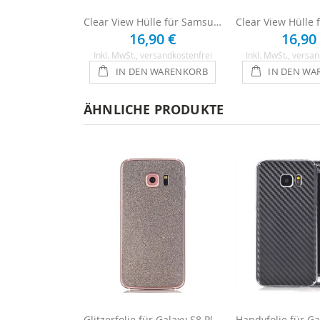
Clear View Hülle für Samsung Galaxy S8 Plus
16,90 €
16,90
Inkl. MwSt.
, versandkostenfrei
Inkl. MwSt.
, versan
IN DEN WARENKORB
IN DEN WA
ÄHNLICHE PRODUKTE
Glitzerfolie für Galaxy S8 Plus - Anthrazit