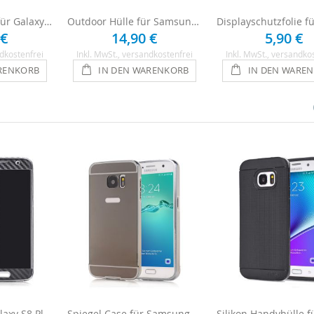
Clear View Hülle für Galaxy S8 Plus - Schwarz
Outdoor Hülle für Samsung Galaxy S8 Plus - Schwarz
 €
14,90 €
5,90 €
dkostenfrei
Inkl. MwSt.
, versandkostenfrei
Inkl. MwSt.
, versandko
RENKORB
IN DEN WARENKORB
IN DEN WARE
Handyfolie für Galaxy S8 Plus - Carbon
Spiegel Case für Samsung Galaxy S8 Plus - Anthrazit