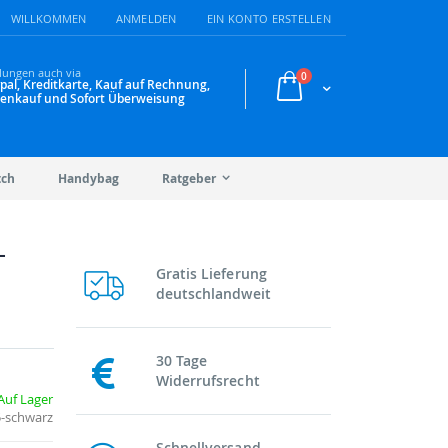
WILLKOMMEN
ANMELDEN
EIN KONTO ERSTELLEN
lungen auch via
Artikel
0
pal, Kreditkarte, Kauf auf Rechnung,
Warenkorb
enkauf und Sofort Überweisung
tch
Handybag
Ratgeber
-
Gratis Lieferung
deutschlandweit
30 Tage
Widerrufsrecht
Auf Lager
5-schwarz
Schnellversand