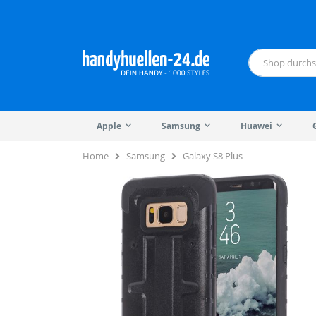
Direkt
zum
Inhalt
Suche
Apple
Samsung
Huawei
Home
Samsung
Galaxy S8 Plus
Zum
Zum
Ende
Anfang
der
der
Bildergalerie
Bildergalerie
springen
springen