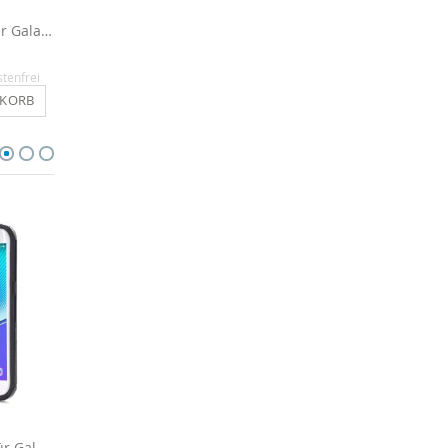
Displayschutzfolie für Galaxy S8 Plus - 3x
Clear View Hülle für Galaxy S8 Plus - Silber
16,90 €
16,90 €
stenfrei
Inkl. MwSt.
, versandkostenfrei
Inkl. MwSt.
, versandkosten
NKORB
IN DEN WARENKORB
IN DEN WARENKO
Silikon Handyhülle für Galaxy S8 Plus - Schwarz
Silikon Handyhülle für Galaxy S8 Plus - Schwarz / Orange