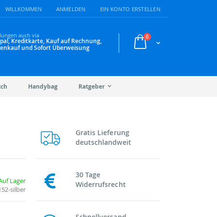
WILLKOMMEN
ANMELDEN
EIN KONTO ERSTELLEN
lungen auch via
Artikel
0
pal, Kreditkarte, Kauf auf Rechnung,
Warenkorb
enkauf und Sofort Überweisung
tch
Handybag
Ratgeber
Gratis Lieferung
deutschlandweit
30 Tage
Auf Lager
Widerrufsrecht
152-silber
Schnellversand