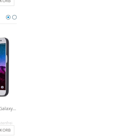
NKORB
IN DEN WARENKORB
IN DEN WARENKO
Aluminiumhülle für Galaxy S8 Plus - Silber
Outdoor Case für Samsung Galaxy S8 Plus - Silber
12,90 €
11,90 €
stenfrei
Inkl. MwSt.
, versandkostenfrei
Inkl. MwSt.
, versandkosten
NKORB
IN DEN WARENKORB
IN DEN WARENKO