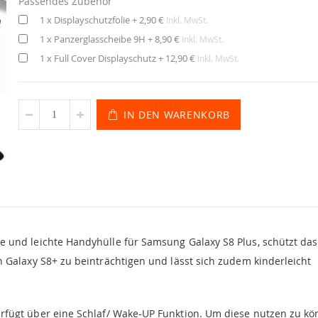
Passendes Zubehör
1 x Displayschutzfolie
+
2,90 €
Inkl. MwSt.
1 x Panzerglasscheibe 9H
+
8,90 €
Inkl. MwSt.
1 x Full Cover Displayschutz
+
12,90 €
Inkl. MwSt.
IN DEN WARENKORB
 und leichte Handyhülle für Samsung Galaxy S8 Plus, schützt das
alaxy S8+ zu beinträchtigen und lässt sich zudem kinderleicht
rfügt über eine Schlaf/ Wake-UP Funktion. Um diese nutzen zu kö