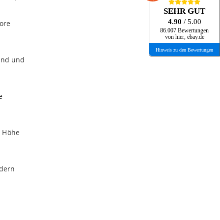
SEHR GUT
4.90
/ 5.00
tore
86.007 Bewertungen
von hier, ebay.de
Hinweis zu den Bewertungen
Hand und
e
n Höhe
ndern