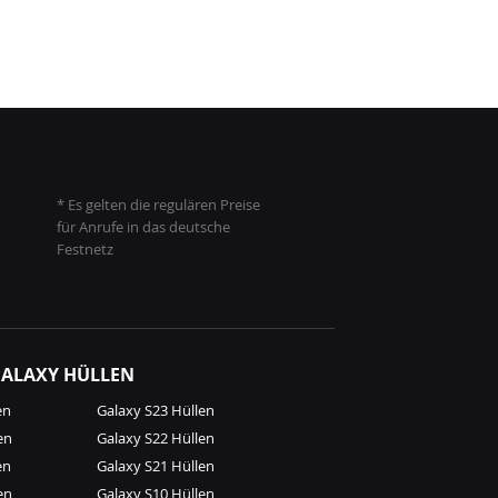
* Es gelten die regulären Preise
für Anrufe in das deutsche
Festnetz
ALAXY HÜLLEN
en
Galaxy S23 Hüllen
en
Galaxy S22 Hüllen
en
Galaxy S21 Hüllen
en
Galaxy S10 Hüllen