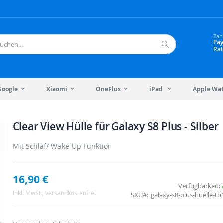
Zah
Pay
Rat
Suche
Google
Xiaomi
OnePlus
iPad
Apple Wa
Clear View Hülle für Galaxy S8 Plus - Silber
Mit Schlaf/ Wake-Up Funktion
16,90 €
Verfügbarkeit:
Inkl. MwSt.
, versandkostenfrei
SKU
galaxy-s8-plus-huelle-tb