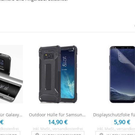
Clear View Hülle für Galaxy S8 Plus - Schwarz
Outdoor Hülle für Samsung Galaxy S8 Plus - Schwarz
 €
14,90 €
5,90 €
dkostenfrei
Inkl. MwSt.
, versandkostenfrei
Inkl. MwSt.
, versandko