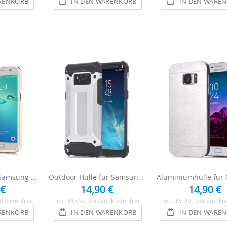
RENKORB
IN DEN WARENKORB
IN DEN WARE
Spiegel Case für Samsung Galaxy S8 Plus - Silber
Outdoor Hülle für Samsung Galaxy S8 Plus - Silber
 €
14,90 €
14,90 €
dkostenfrei
Inkl. MwSt.
, versandkostenfrei
Inkl. MwSt.
, versandko
RENKORB
IN DEN WARENKORB
IN DEN WARE