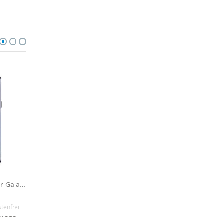
Displayschutzfolie für Galaxy S8 Plus - 3x
Clear View Hülle für Galaxy S8 Plus - Blau
16,90 €
14,90 €
stenfrei
Inkl. MwSt.
, versandkostenfrei
Inkl. MwSt.
, versandkosten