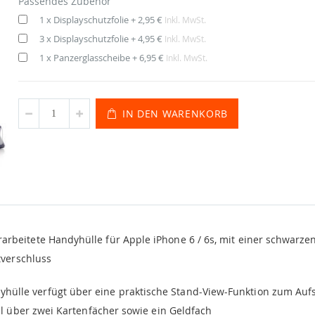
Passendes Zubehör
1 x Displayschutzfolie
+
2,95 €
Inkl. MwSt.
3 x Displayschutzfolie
+
4,95 €
Inkl. MwSt.
1 x Panzerglasscheibe
+
6,95 €
Inkl. MwSt.
IN DEN WARENKORB
rbeitete Handyhülle für Apple iPhone 6 / 6s, mit einer schwarze
tverschluss
hülle verfügt über eine praktische Stand-View-Funktion zum Aufs
l über zwei Kartenfächer sowie ein Geldfach