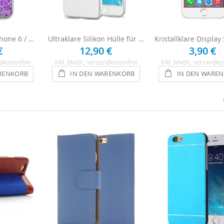
Motiv Hülle für iPhone 6 / 6s - Lila Herzen
Ultraklare Silikon Hülle für iPhone 6 / 6s - Transparent
€
12,90 €
3,90 €
dkostenfrei
Inkl. MwSt.
, versandkostenfrei
Inkl. MwSt.
, versandko
RENKORB
IN DEN WARENKORB
IN DEN WARE