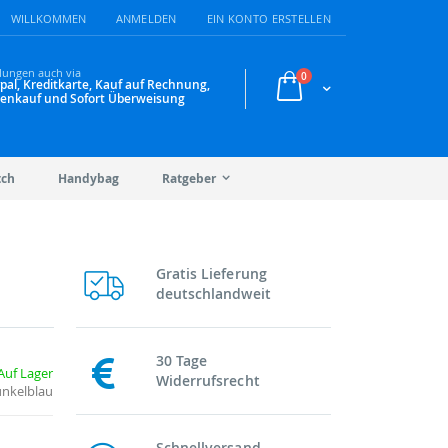
WILLKOMMEN
ANMELDEN
EIN KONTO ERSTELLEN
lungen auch via
Artikel
0
pal, Kreditkarte, Kauf auf Rechnung,
Warenkorb
enkauf und Sofort Überweisung
tch
Handybag
Ratgeber
Gratis Lieferung
deutschlandweit
30 Tage
Auf Lager
Widerrufsrecht
unkelblau
Schnellversand