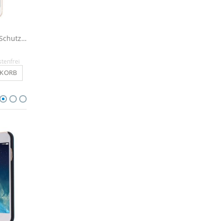
Kristallklare Display Schutzfolie für iPhone 6 / 6s
Outdoor Hülle für iPhone 6 / 6s - Schwarz
14,90 €
16,90 €
stenfrei
Inkl. MwSt.
, versandkostenfrei
Inkl. MwSt.
, versandkosten
NKORB
IN DEN WARENKORB
IN DEN WARENKO