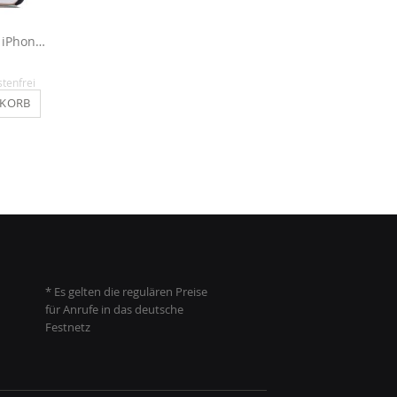
Aluminium Hülle für iPhone 6 / 6s - Hellblau
Glitzerfolie für iPhone 6 / 6s - Blau
12,90 €
14,90 €
stenfrei
Inkl. MwSt.
, versandkostenfrei
Inkl. MwSt.
, versandkosten
NKORB
IN DEN WARENKORB
IN DEN WARENKO
* Es gelten die regulären Preise
für Anrufe in das deutsche
Festnetz