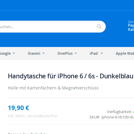
Zah
Pay
Rat
Suche
Google
Xiaomi
OnePlus
iPad
Apple Wa
Handytasche für iPhone 6 / 6s - Dunkelblau
Hülle mit Kartenfächern & Magnetverschluss
19,90 €
Verfügbarkeit:
Inkl. MwSt.
, versandkostenfrei
SKU
iphone-6-tb100-d