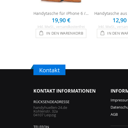
Handytasche für iPhone 6 / 6s - Dunkelbraun
19,90 €
12,90
Inkl. MwSt.
, versandkostenfrei
Inkl. MwSt.
, versan
IN DEN WARENKORB
IN DEN WA
Kontakt
KONTAKT INFORMATIONEN
INFOR
Impressu
RÜCKSENDEADRESSE
Datensch
handyhuellen-24.de
Kohlenstr. 32a
AGB
04107 Leipzig
TELEFON