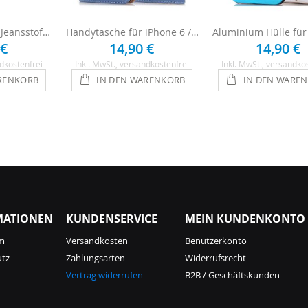
Handytasche aus Jeansstoff für iPhone 6 / 6s - Blau
Handytasche für iPhone 6 / 6s - Blau
 €
14,90 €
14,90 €
dkostenfrei
Inkl. MwSt.
, versandkostenfrei
Inkl. MwSt.
, versandko
RENKORB
IN DEN WARENKORB
IN DEN WARE
MATIONEN
KUNDENSERVICE
MEIN KUNDENKONTO
m
Versandkosten
Benutzerkonto
utz
Zahlungsarten
Widerrufsrecht
Vertrag widerrufen
B2B / Geschäftskunden