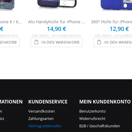
Glitzerfolie für iPhone 6 / 6s - Blau
Alu Handyhülle für iPhone 6 / 6s - Blau
 €
14,90 €
12,90 €
dkostenfrei
Inkl. MwSt.
, versandkostenfrei
Inkl. MwSt.
, versandko
RENKORB
IN DEN WARENKORB
IN DEN WARE
MATIONEN
KUNDENSERVICE
MEIN KUNDENKONTO
m
Versandkosten
Benutzerkonto
utz
Zahlungsarten
Widerrufsrecht
Vertrag widerrufen
B2B / Geschäftskunden