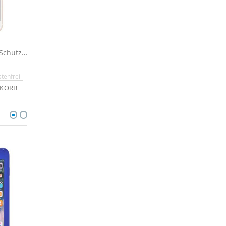
Kristallklare Display Schutzfolie für iPhone 6 / 6s
Flipcase für iPhone 6 / 6s - Schwarz
16,90 €
14,90 €
stenfrei
Inkl. MwSt.
, versandkostenfrei
Inkl. MwSt.
, versandkosten
NKORB
IN DEN WARENKORB
IN DEN WARENKO