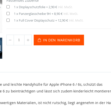
Passendes Zubehör
1 x Displayschutzfolie
+
2,90 €
Inkl. MwSt.
1 x Panzerglasscheibe 9H
+
8,90 €
Inkl. MwSt.
1 x Full Cover Displayschutz
+
12,90 €
Inkl. MwSt.
IN DEN WARENKORB
 und leichte Handyhülle für Apple iPhone 6 / 6s, schützt das
6 zu beinträchtigen und lässt sich zudem kinderleicht montiere
ertigen Materialien, ist nicht rutschig, liegt angenehm in der H