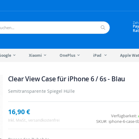
Zah
Pay
Rat
Suche
Google
Xiaomi
OnePlus
iPad
Apple Wa
Clear View Case für iPhone 6 / 6s - Blau
Semitransparente Spiegel Hülle
16,90 €
Verfügbarkeit:
Inkl. MwSt.
, versandkostenfrei
SKU
iphone-6-case-t