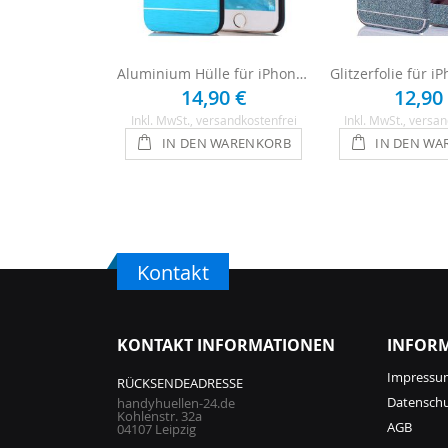
Aluminium Hülle für iPhone 6 / 6s - Hellblau
14,90 €
12,90
Inkl. MwSt.
, versandkostenfrei
Inkl. MwSt.
, versan
IN DEN WARENKORB
IN DEN WA
Kontakt
KONTAKT INFORMATIONEN
INFOR
Impressu
RÜCKSENDEADRESSE
Datensch
handyhuellen-24.de
Kohlenstr. 32a
AGB
04107 Leipzig