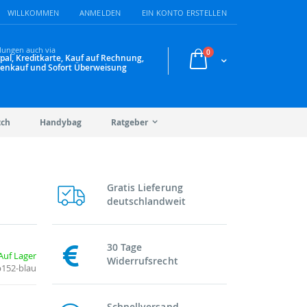
WILLKOMMEN
ANMELDEN
EIN KONTO ERSTELLEN
lungen auch via
Artikel
0
pal, Kreditkarte, Kauf auf Rechnung,
Warenkorb
enkauf und Sofort Überweisung
tch
Handybag
Ratgeber
Gratis Lieferung
deutschlandweit
30 Tage
Auf Lager
Widerrufsrecht
b152-blau
Schnellversand