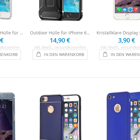
Ultraklare Silikon Hülle für iPhone 6 / 6s - Transparent
Outdoor Hülle für iPhone 6 / 6s - Schwarz
 €
14,90 €
3,90 €
dkostenfrei
Inkl. MwSt.
, versandkostenfrei
Inkl. MwSt.
, versandko
RENKORB
IN DEN WARENKORB
IN DEN WARE