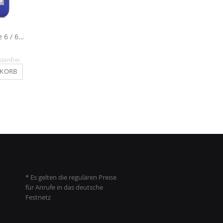
360° Hülle für iPhone 6 / 6s - Blau
Handyschale für iPhone 6 / 6s - Blau
12,90 €
9,90 €
stenfrei
Inkl. MwSt.
, versandkostenfrei
Inkl. MwSt.
, versandkosten
NKORB
IN DEN WARENKORB
IN DEN WARENKO
* Es gelten die regulären Preise
für Anrufe in das deutsche
Festnetz