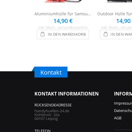
Aluminiumhülle für Samsung Galaxy S8 Plus - Rot
14,90 €
14,90
Inkl. MwSt.
, versandkostenfrei
Inkl. MwSt.
, versan
IN DEN WARENKORB
IN DEN WA
Kontakt
KONTAKT INFORMATIONEN
INFOR
Impressu
RÜCKSENDEADRESSE
Datensch
handyhuellen-24.de
Kohlenstr. 32a
AGB
04107 Leipzig
TELEFON