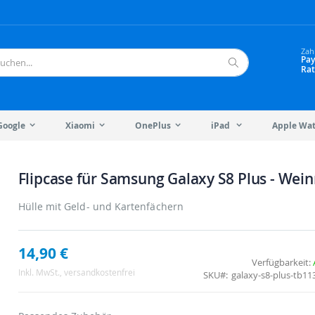
Zah
Pay
Rat
Suche
Google
Xiaomi
OnePlus
iPad
Apple Wa
Flipcase für Samsung Galaxy S8 Plus - Wein
Hülle mit Geld- und Kartenfächern
14,90 €
Verfügbarkeit:
Inkl. MwSt.
, versandkostenfrei
SKU
galaxy-s8-plus-tb11