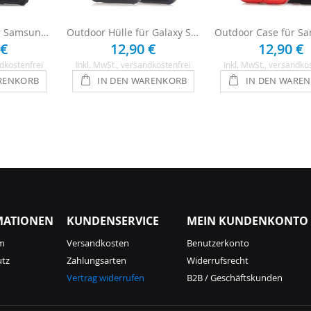
Outdoor Hülle für Samsung Galaxy S8 Plus - Rot
Outdoor Hülle für Galaxy S8 Plus - Rot / Transparent
 €
12,90 €
12,90 €
dkostenfrei
Inkl. MwSt.
, versandkostenfrei
Inkl. MwSt.
, versandko
RENKORB
IN DEN WARENKORB
IN DEN WARE
MATIONEN
KUNDENSERVICE
MEIN KUNDENKONTO
m
Versandkosten
Benutzerkonto
utz
Zahlungsarten
Widerrufsrecht
Vertrag widerrufen
B2B / Geschäftskunden