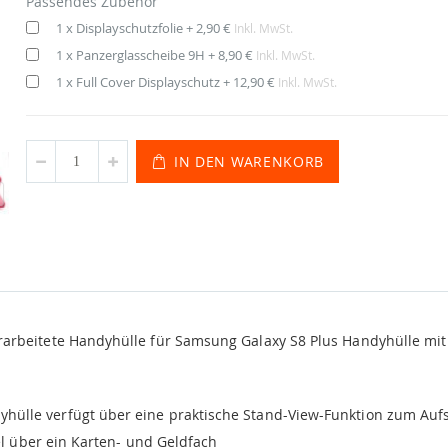
Passendes Zubehör
1 x Displayschutzfolie
+
2,90 €
Inkl. MwSt.
1 x Panzerglasscheibe 9H
+
8,90 €
Inkl. MwSt.
1 x Full Cover Displayschutz
+
12,90 €
Inkl. MwSt.
IN DEN WARENKORB
rbeitete Handyhülle für Samsung Galaxy S8 Plus Handyhülle mit 
hülle verfügt über eine praktische Stand-View-Funktion zum Aufs
l über ein Karten- und Geldfach