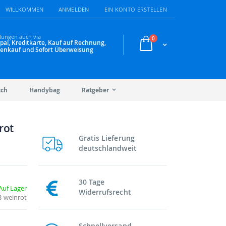
WILLKOMMEN
ANMELDEN
EIN KONTO ERSTELLEN
lungen auch via
Artikel
0
pal, Kreditkarte, Kauf auf Rechnung,
Warenkorb
enkauf und Sofort Überweisung
tch
Handybag
Ratgeber
rot
Gratis Lieferung
deutschlandweit
30 Tage
Auf Lager
Widerrufsrecht
3-weinrot
Schnellversand