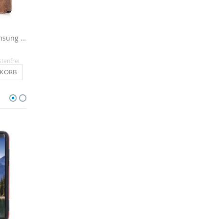
Handytasche für Samsung Galaxy S8 Plus - Kaffee
Displayschutzfolie für Galaxy S8 Plus - 3x
5,90 €
16,90 €
stenfrei
Inkl. MwSt.
, versandkostenfrei
Inkl. MwSt.
, versandkosten
NKORB
IN DEN WARENKORB
IN DEN WARENKO