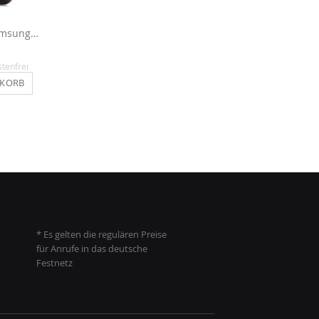
Outdoor Case für Samsung Galaxy S8 Plus - Rot
Flipcase für Galaxy S8 Plus - Hellbraun
14,90 €
14,90 €
stenfrei
Inkl. MwSt.
, versandkostenfrei
Inkl. MwSt.
, versandkosten
NKORB
IN DEN WARENKORB
IN DEN WARENKO
* Es gelten die regulären Preise
für Anrufe in das deutsche
Festnetz