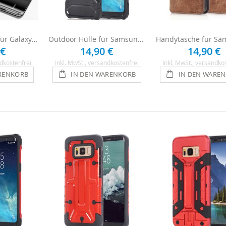
Clear View Hülle für Galaxy S8 Plus - Schwarz
Outdoor Hülle für Samsung Galaxy S8 Plus - Schwarz
 €
14,90 €
14,90 €
dkostenfrei
Inkl. MwSt.
, versandkostenfrei
Inkl. MwSt.
, versandko
RENKORB
IN DEN WARENKORB
IN DEN WARE