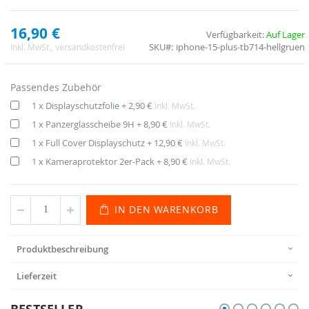
16,90 €
Verfügbarkeit:
Auf Lager
SKU
iphone-15-plus-tb714-hellgruen
Inkl. MwSt.
, versandkostenfrei
Passendes Zubehör
1 x Displayschutzfolie
+
2,90 €
Inkl. MwSt.
1 x Panzerglasscheibe 9H
+
8,90 €
Inkl. MwSt.
1 x Full Cover Displayschutz
+
12,90 €
Inkl. MwSt.
1 x Kameraprotektor 2er-Pack
+
8,90 €
Inkl. MwSt.
IN DEN WARENKORB
Produktbeschreibung
Lieferzeit