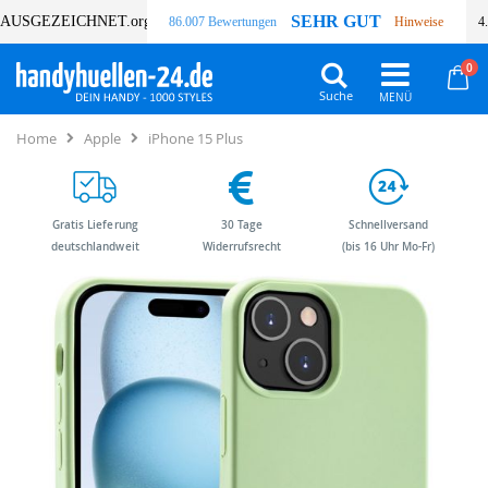
SEHR GUT
AUSGEZEICHNET
.org
86.007 Bewertungen
Hinweise
4
Art
0
Wa
Suche
Home
Apple
iPhone 15 Plus
Gratis Lieferung
30 Tage
Schnellversand
deutschlandweit
Widerrufsrecht
(bis 16 Uhr Mo-Fr)
Zum
Zum
Ende
Anfang
der
der
Bildergalerie
Bildergalerie
springen
springen