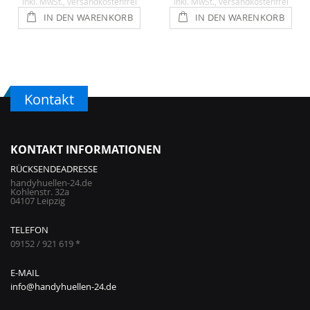
Inkl. MwSt.
, versandkostenfrei
Inkl. MwSt.
, versandkostenfrei
IN DEN WARENKORB
IN DEN WARENKORB
Kontakt
KONTAKT INFORMATIONEN
RÜCKSENDEADRESSE
handyhuellen-24.de
Kohlenstr. 32a
04107 Leipzig
TELEFON
09152 / 921 619 *
E-MAIL
info@handyhuellen-24.de