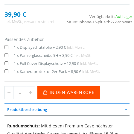
39,90 €
Verfügbarkeit:
Auf Lager
SKU
iphone-15-plus-tb272-schwarz
Inkl. MwSt.
, versandkostenfrei
Passendes Zubehör
1 x Displayschutzfolie
+
2,90 €
Inkl. MwSt.
1 x Panzerglasscheibe 9H
+
8,90 €
Inkl. MwSt.
1 x Full Cover Displayschutz
+
12,90 €
Inkl. MwSt.
1 x Kameraprotektor 2er-Pack
+
8,90 €
Inkl. MwSt.
IN DEN WARENKORB
Produktbeschreibung
Rundumschutz:
Mit diesem Premium Case höchster
Qualität der Marke Guess, bekommt Ihr iPhone 15 Plus