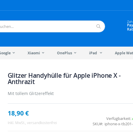
Zah
Pay
Rat
Suche
Google
Xiaomi
OnePlus
iPad
Apple Wa
Glitzer Handyhülle für Apple iPhone X -
Anthrazit
Mit tollem Glitzereffekt
18,90 €
Verfügbarkeit:
Inkl. MwSt.
, versandkostenfrei
SKU
iphone-x-tb201-