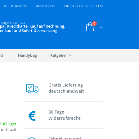
WILLKOMMEN
ANMELDEN
EIN KONTO ERSTELLEN
lungen auch via
Artikel
0
pal, Kreditkarte, Kauf auf Rechnung,
Warenkorb
enkauf und Sofort Überweisung
tch
Handybag
Ratgeber
Gratis Lieferung
deutschlandweit
30 Tage
Widerrufsrecht
Auf Lager
anthrazit
Schnellversand