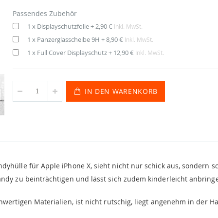
Passendes Zubehör
1 x Displayschutzfolie
+
2,90 €
Inkl. MwSt.
1 x Panzerglasscheibe 9H
+
8,90 €
Inkl. MwSt.
1 x Full Cover Displayschutz
+
12,90 €
Inkl. MwSt.
IN DEN WARENKORB
dyhülle für Apple iPhone X, sieht nicht nur schick aus, sondern s
dy zu beinträchtigen und lässt sich zudem kinderleicht anbring
hwertigen Materialien, ist nicht rutschig, liegt angenehm in der 