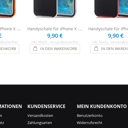
Handyschale für iPhone X - Schwarz / Orange
Handyschale für iPhone X - Schwarz / Silber
€
9,90 €
9,90 €
dkostenfrei
Inkl. MwSt.
, versandkostenfrei
Inkl. MwSt.
, versandko
RENKORB
IN DEN WARENKORB
IN DEN WARE
MATIONEN
KUNDENSERVICE
MEIN KUNDENKONTO
m
Versandkosten
Benutzerkonto
utz
Zahlungsarten
Widerrufsrecht