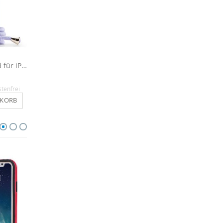
Handyhülle mit Band für iPhone X - Lila
Handyhülle mit Band für iPhone X - Grün
16,90 €
8,90 €
stenfrei
Inkl. MwSt.
, versandkostenfrei
Inkl. MwSt.
, versandkosten
NKORB
IN DEN WARENKORB
IN DEN WARENKO