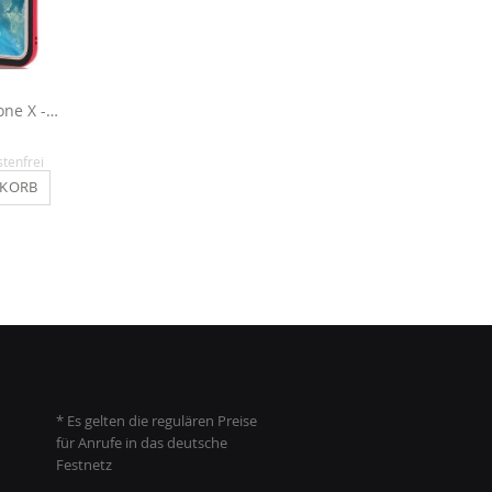
Handyschale für iPhone X - Schwarz / Rot
Schale für iPhone X - Schwarz / Blau
9,90 €
12,90 €
stenfrei
Inkl. MwSt.
, versandkostenfrei
Inkl. MwSt.
, versandkosten
NKORB
IN DEN WARENKORB
IN DEN WARENKO
* Es gelten die regulären Preise
für Anrufe in das deutsche
Festnetz