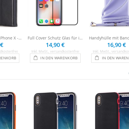
Handytasche für iPhone X - Schwarz
Full Cover Schutz Glas für iPhone X - Schwarz
 €
14,90 €
16,90 €
dkostenfrei
Inkl. MwSt.
, versandkostenfrei
Inkl. MwSt.
, versandko
RENKORB
IN DEN WARENKORB
IN DEN WARE