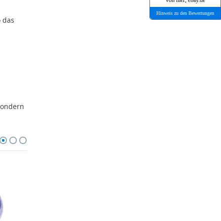
von hier, ebay.de
Hinweis zu den Bewertungen
o das
t
 sondern