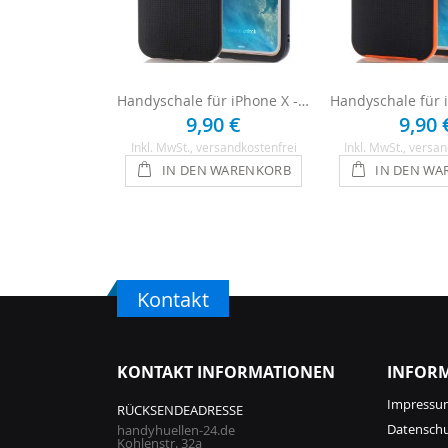
Handyschale für iPhone X - Schwarz
9,90 €
9,90 
Inkl. MwSt.
, versandkostenfrei
Inkl. MwSt.
, versan
IN DEN WARENKORB
IN DEN WA
Kontakt
KONTAKT INFORMATIONEN
INFOR
Impressu
RÜCKSENDEADRESSE
Datensch
handyhuellen-24.de
Kohlenstr. 32a