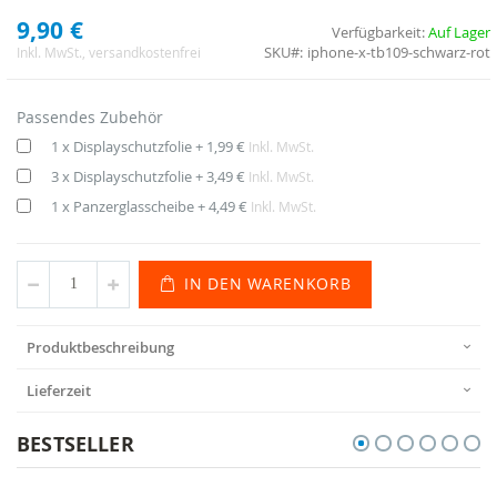
9,90 €
Verfügbarkeit:
Auf Lager
SKU
iphone-x-tb109-schwarz-rot
Inkl. MwSt.
, versandkostenfrei
Passendes Zubehör
1 x Displayschutzfolie
+
1,99 €
Inkl. MwSt.
3 x Displayschutzfolie
+
3,49 €
Inkl. MwSt.
1 x Panzerglasscheibe
+
4,49 €
Inkl. MwSt.
IN DEN WARENKORB
Produktbeschreibung
Lieferzeit
BESTSELLER