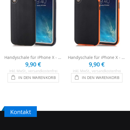
Handyschale für iPhone X - Schwarz
Handyschale für iPhone X - Schwarz / Orange
9,90 €
9,90 €
Inkl. MwSt.
, versandkostenfrei
Inkl. MwSt.
, versandkostenfrei
IN DEN WARENKORB
IN DEN WARENKORB
Kontakt