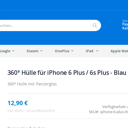
Zah
Pay
Rat
Suche
Google
Xiaomi
OnePlus
iPad
Apple Wa
360° Hülle für iPhone 6 Plus / 6s Plus - Blau
360° Hülle mit Panzerglas
12,90 €
Verfügbarkeit:
Inkl. MwSt.
, versandkostenfrei
SKU
iphone-6-plus-t