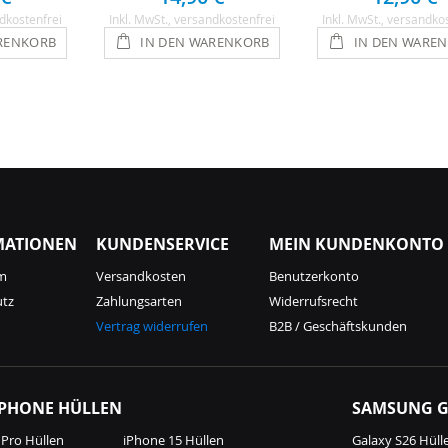
dkostenfrei
Inkl. MwSt.
, versandkostenfrei
Inkl. MwSt.
, versandko
RENKORB
IN DEN WARENKORB
IN DEN WARE
MATIONEN
KUNDENSERVICE
MEIN KUNDENKONTO
m
Versandkosten
Benutzerkonto
utz
Zahlungsarten
Widerrufsrecht
Vertrag widerrufen
B2B / Geschäftskunden
IPHONE HÜLLEN
SAMSUNG G
 Pro Hüllen
iPhone 15 Hüllen
Galaxy S26 Hüll