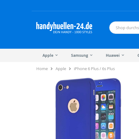
Direkt
zum
Inhalt
Suche
Apple
Samsung
Huawei
Home
Apple
iPhone 6 Plus / 6s Plus
Zum
Zum
Ende
Anfang
der
der
Bildergalerie
Bildergalerie
springen
springen