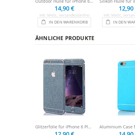
Outdoor Hülle für iPhone 6 Plus / 6s Plus - Schwarz
14,90 €
12,90
Inkl. MwSt.
, versandkostenfrei
Inkl. MwSt.
, versan
IN DEN WARENKORB
IN DEN WA
ÄHNLICHE PRODUKTE
Glitzerfolie für iPhone 6 Plus / 6s Plus - Blau
12,90 €
14,90