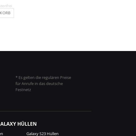
stenfrei
Inkl. MwSt.
, versandkostenfrei
Inkl. MwSt.
, versandkosten
NKORB
IN DEN WARENKORB
IN DEN WARENKO
* Es gelten die regulären Preise
für Anrufe in das deutsche
Festnetz
ALAXY HÜLLEN
en
Galaxy S23 Hüllen