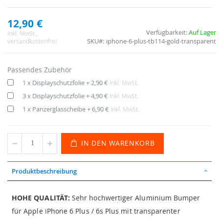
12,90 €
Verfügbarkeit:
Auf Lager
Inkl. MwSt.
,
SKU
iphone-6-plus-tb114-gold-transparent
versandkostenfrei
Passendes Zubehör
1 x Displayschutzfolie
+
2,90 €
Inkl. MwSt.
3 x Displayschutzfolie
+
4,90 €
Inkl. MwSt.
1 x Panzerglasscheibe
+
6,90 €
Inkl. MwSt.
IN DEN WARENKORB
Produktbeschreibung
HOHE QUALITÄT:
Sehr hochwertiger Aluminium Bumper
für Apple iPhone 6 Plus / 6s Plus mit transparenter