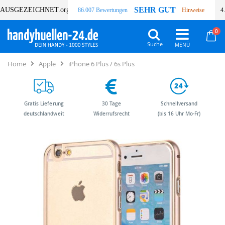
SEHR GUT
AUSGEZEICHNET
.org
86.007 Bewertungen
Hinweise
4
Art
0
Wa
Suche
Home
Apple
iPhone 6 Plus / 6s Plus
Gratis Lieferung
30 Tage
Schnellversand
deutschlandweit
Widerrufsrecht
(bis 16 Uhr Mo-Fr)
Zum
Zum
Ende
Anfang
der
der
Bildergalerie
Bildergalerie
springen
springen