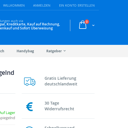
WILLKOMMEN
ANMELDEN
EIN KONTO ERSTELLEN
lungen auch via
Artikel
0
pal, Kreditkarte, Kauf auf Rechnung,
Warenkorb
enkauf und Sofort Überweisung
tch
Handybag
Ratgeber
egelnd
Gratis Lieferung
deutschlandweit
30 Tage
Widerrufsrecht
Auf Lager
spiegelnd
Schnellversand