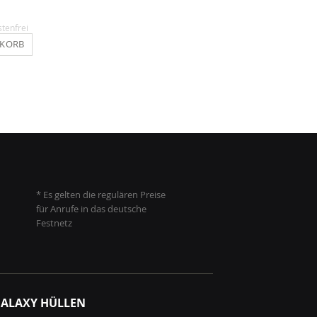
14,90 €
9,90 €
stenfrei
Inkl. MwSt.
, versandkostenfrei
Inkl. MwSt.
, versandkosten
NKORB
IN DEN WARENKORB
IN DEN WARENKO
* Es gelten die regulären Preise
für Anrufe in das deutsche
Festnetz
ALAXY HÜLLEN