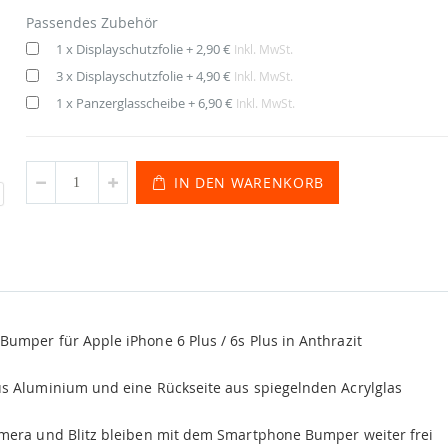
Passendes Zubehör
1 x Displayschutzfolie
+
2,90 €
Inkl. MwSt.
3 x Displayschutzfolie
+
4,90 €
Inkl. MwSt.
1 x Panzerglasscheibe
+
6,90 €
Inkl. MwSt.
IN DEN WARENKORB
umper für Apple iPhone 6 Plus / 6s Plus in Anthrazit
 Aluminium und eine Rückseite aus spiegelnden Acrylglas
amera und Blitz bleiben mit dem Smartphone Bumper weiter frei