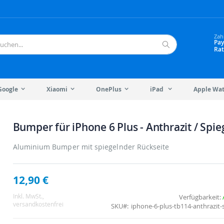
Zah
Pay
Rat
Suche
Google
Xiaomi
OnePlus
iPad
Apple Wa
Bumper für iPhone 6 Plus - Anthrazit / Spi
Aluminium Bumper mit spiegelnder Rückseite
12,90 €
Inkl. MwSt.
,
Verfügbarkeit:
versandkostenfrei
SKU
iphone-6-plus-tb114-anthrazit-