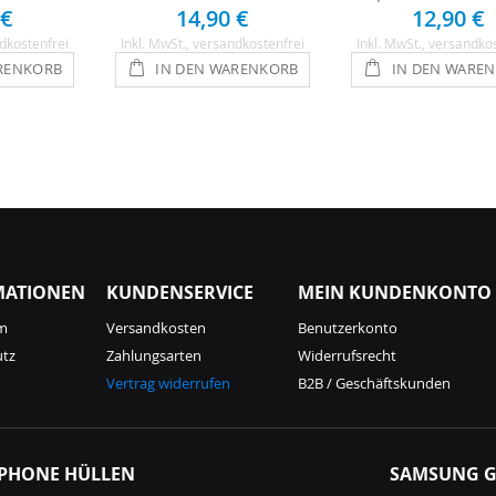
 €
14,90 €
12,90 €
dkostenfrei
Inkl. MwSt.
, versandkostenfrei
Inkl. MwSt.
, versandko
RENKORB
IN DEN WARENKORB
IN DEN WARE
MATIONEN
KUNDENSERVICE
MEIN KUNDENKONTO
m
Versandkosten
Benutzerkonto
utz
Zahlungsarten
Widerrufsrecht
Vertrag widerrufen
B2B / Geschäftskunden
IPHONE HÜLLEN
SAMSUNG G