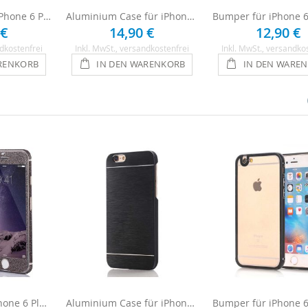
Silikon Hülle für iPhone 6 Plus / 6s Plus - Transparent
Aluminium Case für iPhone 6 Plus / 6s Plus - Hellblau
 €
14,90 €
12,90 €
dkostenfrei
Inkl. MwSt.
, versandkostenfrei
Inkl. MwSt.
, versandko
RENKORB
IN DEN WARENKORB
IN DEN WARE
Glitzerfolie für iPhone 6 Plus - Anthrazit
Aluminium Case für iPhone 6 Plus / 6s Plus -Schwarz