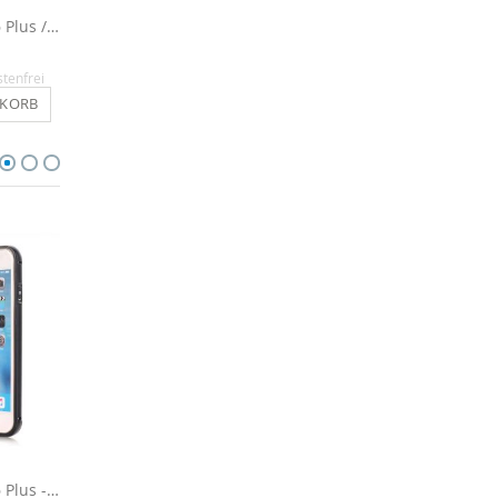
Bumper für iPhone 6 Plus / 6s Plus - Silber / Transparent
Outdoor Hülle für iPhone 6 Plus / 6s Plus - Gold
14,90 €
9,90 €
stenfrei
Inkl. MwSt.
, versandkostenfrei
Inkl. MwSt.
, versandkosten
NKORB
IN DEN WARENKORB
IN DEN WARENKO
Bumper für iPhone 6 Plus - Anthrazit / Transparent
Alu Hülle für iPhone 6 Plus / 6s Plus - Schwarz