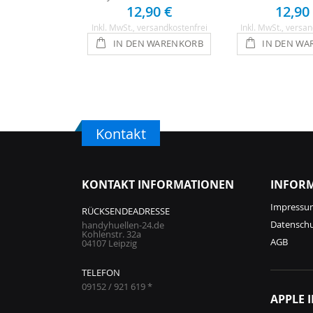
12,90 €
12,90
Inkl. MwSt.
, versandkostenfrei
Inkl. MwSt.
, versan
IN DEN WARENKORB
IN DEN WA
Kontakt
KONTAKT INFORMATIONEN
INFOR
Impressu
RÜCKSENDEADRESSE
Datensch
handyhuellen-24.de
Kohlenstr. 32a
AGB
04107 Leipzig
TELEFON
09152 / 921 619 *
APPLE 