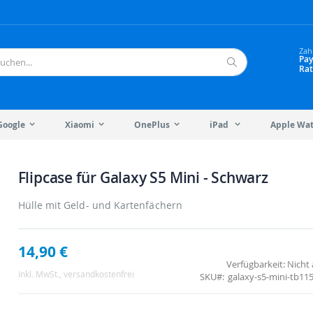
Zah
Pay
Rat
Suche
Google
Xiaomi
OnePlus
iPad
Apple Wa
Flipcase für Galaxy S5 Mini - Schwarz
Hülle mit Geld- und Kartenfächern
14,90 €
Verfügbarkeit:
Nicht 
Inkl. MwSt.
, versandkostenfrei
SKU
galaxy-s5-mini-tb11