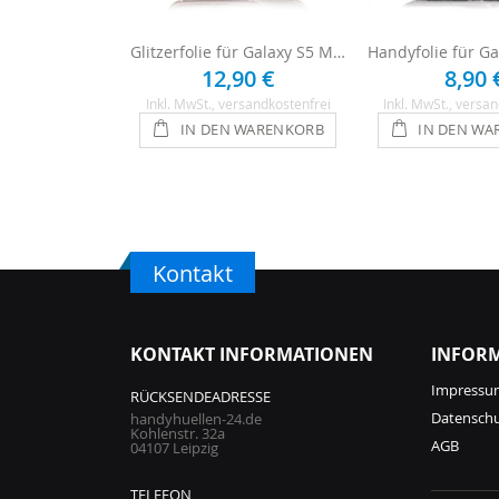
Glitzerfolie für Galaxy S5 Mini - Anthrazit
12,90 €
8,90 
Inkl. MwSt.
, versandkostenfrei
Inkl. MwSt.
, versan
IN DEN WARENKORB
IN DEN WA
Kontakt
KONTAKT INFORMATIONEN
INFOR
Impressu
RÜCKSENDEADRESSE
Datensch
handyhuellen-24.de
Kohlenstr. 32a
AGB
04107 Leipzig
TELEFON