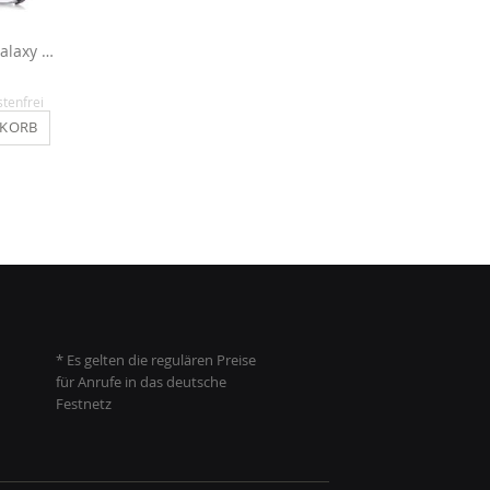
Hülle für Samsung Galaxy S5 Mini - Pink
Glitzerfolie für Galaxy S5 Mini - Silber
12,90 €
12,90 €
stenfrei
Inkl. MwSt.
, versandkostenfrei
Inkl. MwSt.
, versandkosten
NKORB
IN DEN WARENKORB
IN DEN WARENKO
* Es gelten die regulären Preise
für Anrufe in das deutsche
Festnetz