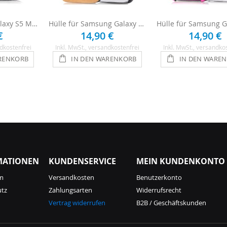
Handyfolie für Galaxy S5 Mini - Carbon
Hülle für Samsung Galaxy S5 Mini - Gold
€
14,90 €
14,90 €
dkostenfrei
Inkl. MwSt.
, versandkostenfrei
Inkl. MwSt.
, versandko
RENKORB
IN DEN WARENKORB
IN DEN WARE
MATIONEN
KUNDENSERVICE
MEIN KUNDENKONTO
m
Versandkosten
Benutzerkonto
utz
Zahlungsarten
Widerrufsrecht
Vertrag widerrufen
B2B / Geschäftskunden