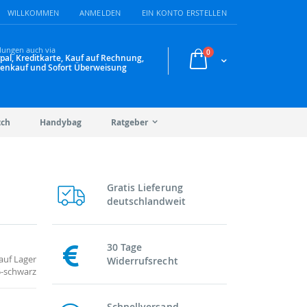
WILLKOMMEN
ANMELDEN
EIN KONTO ERSTELLEN
lungen auch via
Artikel
0
pal, Kreditkarte, Kauf auf Rechnung,
Warenkorb
enkauf und Sofort Überweisung
tch
Handybag
Ratgeber
Gratis Lieferung
deutschlandweit
30 Tage
auf Lager
Widerrufsrecht
5-schwarz
Schnellversand