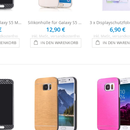
Handyfolie für Galaxy S5 Mini - Carbon
Silikonhülle für Galaxy S5 Mini - Transparent
€
12,90 €
6,90 €
dkostenfrei
Inkl. MwSt.
, versandkostenfrei
Inkl. MwSt.
, versandko
RENKORB
IN DEN WARENKORB
IN DEN WARE