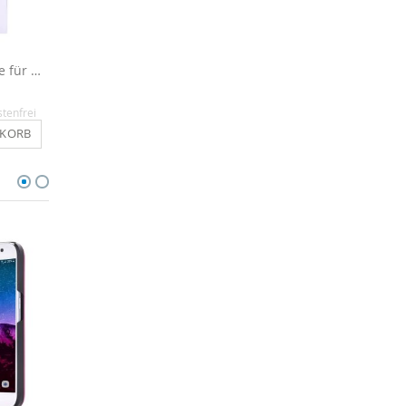
3 x Displayschutzfolie für Galaxy S5 Mini
Silikon Hülle für Galaxy S5 Mini - Flamingos
8,90 €
14,90 €
stenfrei
Inkl. MwSt.
, versandkostenfrei
Inkl. MwSt.
, versandkosten
NKORB
IN DEN WARENKORB
IN DEN WARENKO