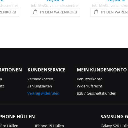
dkostenfrei
Inkl. MwSt.
, versandkostenfrei
Inkl. MwSt.
, versandko
RENKORB
IN DEN WARENKORB
IN DEN WARE
MATIONEN
KUNDENSERVICE
MEIN KUNDENKONTO
m
Versandkosten
Benutzerkonto
utz
Zahlungsarten
Widerrufsrecht
Vertrag widerrufen
B2B / Geschäftskunden
IPHONE HÜLLEN
SAMSUNG G
 Pro Hüllen
iPhone 15 Hüllen
Galaxy S26 Hüll