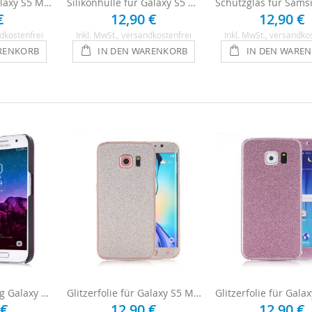
Handyfolie für Galaxy S5 Mini - Carbon
Silikonhülle für Galaxy S5 Mini - Transparent
€
12,90 €
12,90 €
dkostenfrei
Inkl. MwSt.
, versandkostenfrei
Inkl. MwSt.
, versandko
RENKORB
IN DEN WARENKORB
IN DEN WARE
Hülle für Samsung Galaxy S5 Mini - Pink
Glitzerfolie für Galaxy S5 Mini - Silber
 €
12,90 €
12,90 €