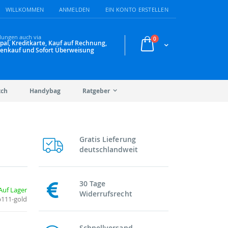
WILLKOMMEN
ANMELDEN
EIN KONTO ERSTELLEN
lungen auch via
Artikel
0
pal, Kreditkarte, Kauf auf Rechnung,
Warenkorb
enkauf und Sofort Überweisung
tch
Handybag
Ratgeber
Gratis Lieferung
deutschlandweit
30 Tage
Auf Lager
Widerrufsrecht
b111-gold
Schnellversand