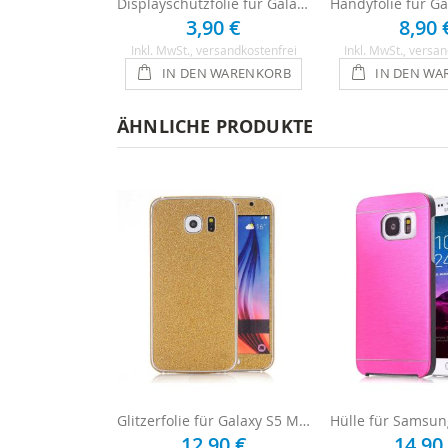
Displayschutzfolie für Galaxy S5 Mini
3,90 €
8,90 
Inkl. MwSt.
, versandkostenfrei
Inkl. MwSt.
, versan
IN DEN WARENKORB
IN DEN WA
ÄHNLICHE PRODUKTE
Glitzerfolie für Galaxy S5 Mini - Gold
12,90 €
14,90