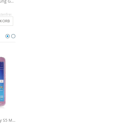
Schutzglas für Samsung Galaxy S5 Mini aus Echtglas
Glitzerfolie für Galaxy S5 Mini - Silber
12,90 €
12,90 €
stenfrei
Inkl. MwSt.
, versandkostenfrei
Inkl. MwSt.
, versandkosten
NKORB
IN DEN WARENKORB
IN DEN WARENKO
Glitzerfolie für Galaxy S5 Mini - Pink
Glitzerfolie für Galaxy S5 Mini - Anthrazit
12,90 €
12,90 €