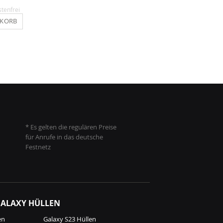
stenfrei
Inkl. MwSt.
, versandkostenfrei
Inkl. MwSt.
, versandkosten
NKORB
IN DEN WARENKORB
IN DEN WARENKO
* Es gelten die regulären Preise
für Anrufe in das deutsche
Festnetz
ALAXY HÜLLEN
en
Galaxy S23 Hüllen