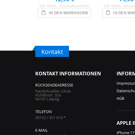
Inkl. MwSt.
, versandkostenfrei
Inkl. MwSt.
, versan
IN DEN WARENKORB
IN DEN WA
Kontakt
KONTAKT INFORMATIONEN
INFOR
Impressu
RÜCKSENDEADRESSE
Datensch
handyhuellen-24.de
Kohlenstr. 32a
AGB
04107 Leipzig
TELEFON
09152 / 921 619 *
APPLE 
E-MAIL
iPhone 17