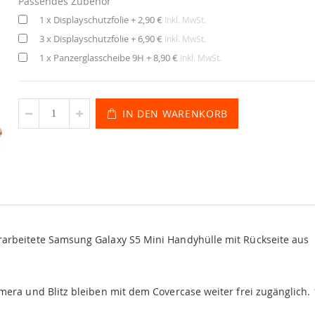
Passendes Zubehör
1 x Displayschutzfolie
+
2,90 €
Inkl. MwSt.
3 x Displayschutzfolie
+
6,90 €
Inkl. MwSt.
1 x Panzerglasscheibe 9H
+
8,90 €
Inkl. MwSt.
IN DEN WARENKORB
arbeitete Samsung Galaxy S5 Mini Handyhülle mit Rückseite aus
mera und Blitz bleiben mit dem Covercase weiter frei zugänglich.