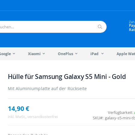
Zah
Pay
Rat
Suche
Google
Xiaomi
OnePlus
iPad
Apple Wa
Hülle für Samsung Galaxy S5 Mini - Gold
Mit Aluminiumplatte auf der Rückseite
14,90 €
Verfügbarkeit:
Inkl. MwSt.
, versandkostenfrei
SKU
galaxy-s5-mini-t