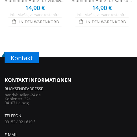
Aluminium Hülle für Galaxy S5 - Pink
Aluminium Hülle für Samsung Galaxy S5 - Rosa
14,90 €
14,90 €
Inkl. MwSt.
, versandkostenfrei
Inkl. MwSt.
, versandkostenfrei
IN DEN WARENKORB
IN DEN WARENKORB
Kontakt
KONTAKT INFORMATIONEN
RÜCKSENDEADRESSE
handyhuellen-24.de
Kohlenstr. 32a
04107 Leipzig
TELEFON
09152 / 921 619 *
E-MAIL