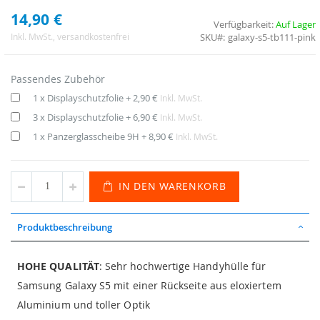
14,90 €
Verfügbarkeit:
Auf Lager
SKU
galaxy-s5-tb111-pink
Inkl. MwSt.
, versandkostenfrei
Passendes Zubehör
1 x Displayschutzfolie
+
2,90 €
Inkl. MwSt.
3 x Displayschutzfolie
+
6,90 €
Inkl. MwSt.
1 x Panzerglasscheibe 9H
+
8,90 €
Inkl. MwSt.
IN DEN WARENKORB
Produktbeschreibung
HOHE QUALITÄT
: Sehr hochwertige Handyhülle für
Samsung Galaxy S5 mit einer Rückseite aus eloxiertem
Aluminium und toller Optik