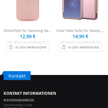
Glitzerfolie für Samsung Galaxy S5 - Rosa
Clear View Hülle für Galaxy S5 - Rosa
12,90 €
14,90 €
Inkl. MwSt.
, versandkostenfrei
Inkl. MwSt.
, versandkostenfrei
IN DEN WARENKORB
IN DEN WARENKORB
Kontakt
KONTAKT INFORMATIONEN
RÜCKSENDEADRESSE
handyhuellen-24.de
Kohlenstr. 32a