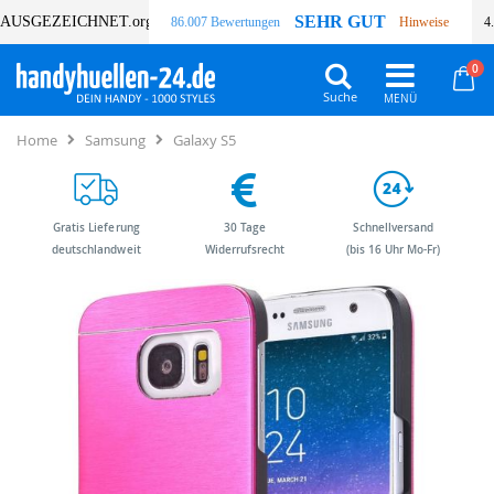
SEHR GUT
AUSGEZEICHNET
.org
86.007 Bewertungen
Hinweise
4
Art
0
Wa
Suche
Home
Samsung
Galaxy S5
Gratis Lieferung
30 Tage
Schnellversand
deutschlandweit
Widerrufsrecht
(bis 16 Uhr Mo-Fr)
Zum
Zum
Ende
Anfang
der
der
Bildergalerie
Bildergalerie
springen
springen