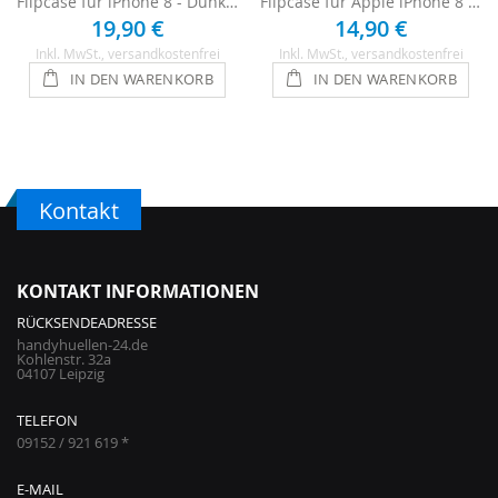
Flipcase für iPhone 8 - Dunkelbraun
Flipcase für Apple iPhone 8 Tasche - Hellbraun
19,90 €
14,90 €
Inkl. MwSt.
, versandkostenfrei
Inkl. MwSt.
, versandkostenfrei
IN DEN WARENKORB
IN DEN WARENKORB
Kontakt
KONTAKT INFORMATIONEN
RÜCKSENDEADRESSE
handyhuellen-24.de
Kohlenstr. 32a
04107 Leipzig
TELEFON
09152 / 921 619 *
E-MAIL