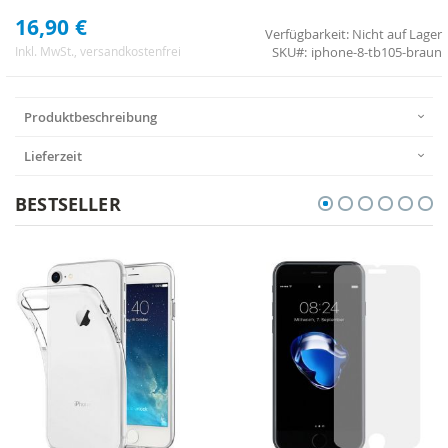
16,90 €
Verfügbarkeit:
Nicht auf Lager
SKU
iphone-8-tb105-braun
Inkl. MwSt.
, versandkostenfrei
Produktbeschreibung
Lieferzeit
BESTSELLER