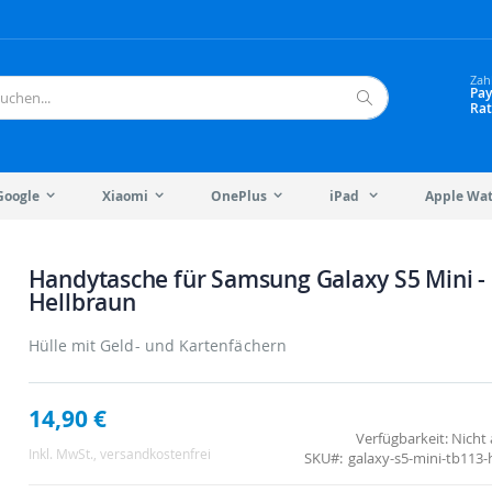
Zah
Pay
Rat
Suche
Google
Xiaomi
OnePlus
iPad
Apple Wa
Handytasche für Samsung Galaxy S5 Mini -
Hellbraun
Hülle mit Geld- und Kartenfächern
14,90 €
Verfügbarkeit:
Nicht 
Inkl. MwSt.
, versandkostenfrei
SKU
galaxy-s5-mini-tb113-