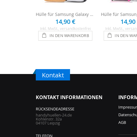
Hülle für Samsung Galaxy S5 Mini - Gold
14,90 €
14,90
Inkl. MwSt.
, versandkostenfrei
Inkl. MwSt.
, versan
IN DEN WARENKORB
IN DEN WA
Kontakt
KONTAKT INFORMATIONEN
INFOR
Impressu
RÜCKSENDEADRESSE
Datensch
handyhuellen-24.de
Kohlenstr. 32a
AGB
04107 Leipzig
TELEFON