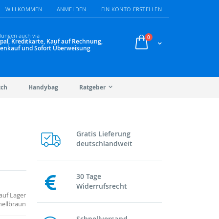
WILLKOMMEN
ANMELDEN
EIN KONTO ERSTELLEN
lungen auch via
Artikel
0
pal, Kreditkarte, Kauf auf Rechnung,
Warenkorb
enkauf und Sofort Überweisung
tch
Handybag
Ratgeber
Gratis Lieferung
deutschlandweit
30 Tage
Widerrufsrecht
auf Lager
hellbraun
Schnellversand