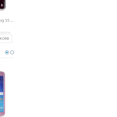
Silikon Hülle für Galaxy S5 Mini - Einhorn
Silikon Hülle für Samsung Galaxy S5 Mini - Herzen
8,90 €
14,90 €
stenfrei
Inkl. MwSt.
, versandkostenfrei
Inkl. MwSt.
, versandkosten
NKORB
IN DEN WARENKORB
IN DEN WARENKO