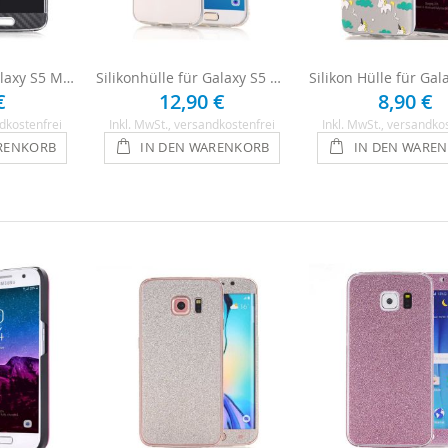
Handyfolie für Galaxy S5 Mini - Carbon
Silikonhülle für Galaxy S5 Mini - Transparent
€
12,90 €
8,90 €
dkostenfrei
Inkl. MwSt.
, versandkostenfrei
Inkl. MwSt.
, versandko
RENKORB
IN DEN WARENKORB
IN DEN WARE