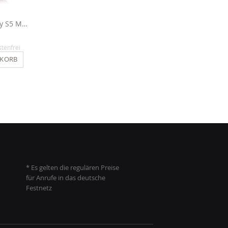
Glitzerfolie für Galaxy S5 Mini - Pink
Glitzerfolie für Galaxy S5 Mini - Anthrazit
12,90 €
12,90 €
stenfrei
Inkl. MwSt.
, versandkostenfrei
Inkl. MwSt.
, versandkosten
NKORB
IN DEN WARENKORB
IN DEN WARENKO
* Es gelten die regulären Preise
für Anrufe in das deutsche
Festnetz