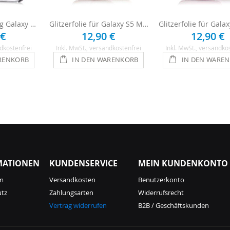
Hülle für Samsung Galaxy S5 Mini - Pink
Glitzerfolie für Galaxy S5 Mini - Silber
 €
12,90 €
12,90 €
dkostenfrei
Inkl. MwSt.
, versandkostenfrei
Inkl. MwSt.
, versandko
RENKORB
IN DEN WARENKORB
IN DEN WARE
MATIONEN
KUNDENSERVICE
MEIN KUNDENKONTO
m
Versandkosten
Benutzerkonto
utz
Zahlungsarten
Widerrufsrecht
Vertrag widerrufen
B2B / Geschäftskunden