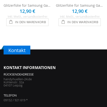
Glitzerfolie für Samsung Galaxy A5 (2017) - Silber
Glitzerfolie für Samsung Galaxy A5 (2017) - Pink
12,90 €
12,90 €
Inkl. MwSt.
, versandkostenfrei
Inkl. MwSt.
, versandkostenfrei
IN DEN WARENKORB
IN DEN WARENKORB
Kontakt
KONTAKT INFORMATIONEN
RÜCKSENDEADRESSE
handyhuellen-24.de
Kohlenstr. 32a
04107 Leipzig
TELEFON
09152 / 921 619 *