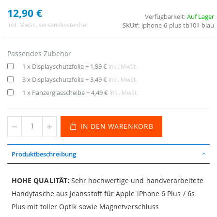
12,90 €
Verfügbarkeit:
Auf Lager
SKU
iphone-6-plus-tb101-blau
Inkl. MwSt.
, versandkostenfrei
Passendes Zubehör
1 x Displayschutzfolie
+
1,99 €
Inkl. MwSt.
3 x Displayschutzfolie
+
3,49 €
Inkl. MwSt.
1 x Panzerglasscheibe
+
4,49 €
Inkl. MwSt.
IN DEN WARENKORB
Produktbeschreibung
HOHE QUALITÄT:
Sehr hochwertige und handverarbeitete
Handytasche aus Jeansstoff für Apple iPhone 6 Plus / 6s
Plus mit toller Optik sowie Magnetverschluss