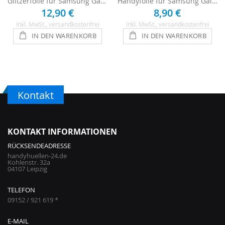
Glitzerfolie für Samsung Galaxy S8 - Anthrazit
Handyfolie für Samsung Galaxy S8 - Carbon
12,90 €
8,90 €
Inkl. MwSt.
, versandkostenfrei
Inkl. MwSt.
, versandkostenfrei
IN DEN WARENKORB
IN DEN WARENKORB
Kontakt
KONTAKT INFORMATIONEN
RÜCKSENDEADRESSE
handyhuellen-24.de
Kohlenstr. 32a
04107 Leipzig
TELEFON
09152 / 921 619 *
E-MAIL