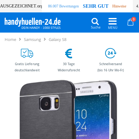
SEHR GUT
AUSGEZEICHNET
.org
86.007 Bewertungen
Hinweise
4
Art
0
Wa
Suche
Home
Samsung
Galaxy S8
Gratis Lieferung
30 Tage
Schnellversand
deutschlandweit
Widerrufsrecht
(bis 16 Uhr Mo-Fr)
Zum
Zum
Ende
Anfang
der
der
Bildergalerie
Bildergalerie
springen
springen