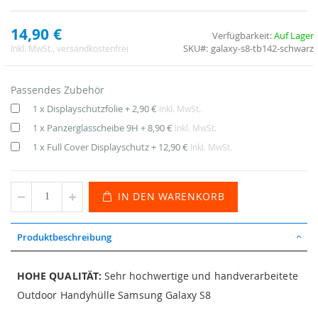
14,90 €
Verfügbarkeit:
Auf Lager
SKU
galaxy-s8-tb142-schwarz
Inkl. MwSt.
, versandkostenfrei
Passendes Zubehör
1 x Displayschutzfolie
+
2,90 €
Inkl. MwSt.
1 x Panzerglasscheibe 9H
+
8,90 €
Inkl. MwSt.
1 x Full Cover Displayschutz
+
12,90 €
Inkl. MwSt.
IN DEN WARENKORB
Produktbeschreibung
HOHE QUALITÄT:
Sehr hochwertige und handverarbeitete
Outdoor Handyhülle Samsung Galaxy S8