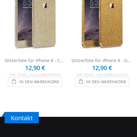
Glitzerfolie für iPhone 8 - Champagner
Glitzerfolie für iPhone 8 - Gold
12,90 €
12,90 €
Inkl. MwSt.
, versandkostenfrei
Inkl. MwSt.
, versandkostenfrei
IN DEN WARENKORB
IN DEN WARENKORB
Kontakt