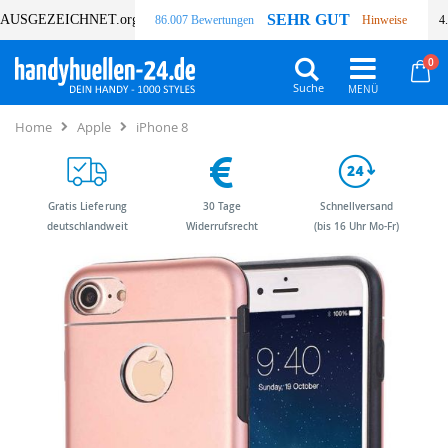
SEHR GUT
AUSGEZEICHNET
.org
86.007 Bewertungen
Hinweise
4
Art
0
Wa
Suche
Home
Apple
iPhone 8
Gratis Lieferung
30 Tage
Schnellversand
deutschlandweit
Widerrufsrecht
(bis 16 Uhr Mo-Fr)
Zum
Zum
Ende
Anfang
der
der
Bildergalerie
Bildergalerie
springen
springen