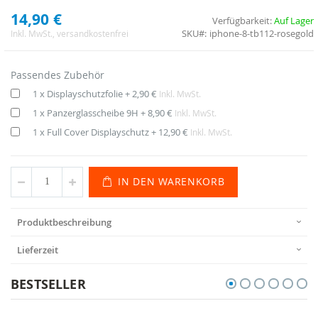
14,90 €
Verfügbarkeit:
Auf Lager
SKU
iphone-8-tb112-rosegold
Inkl. MwSt.
, versandkostenfrei
Passendes Zubehör
1 x Displayschutzfolie
+
2,90 €
Inkl. MwSt.
1 x Panzerglasscheibe 9H
+
8,90 €
Inkl. MwSt.
1 x Full Cover Displayschutz
+
12,90 €
Inkl. MwSt.
IN DEN WARENKORB
Produktbeschreibung
Lieferzeit
BESTSELLER