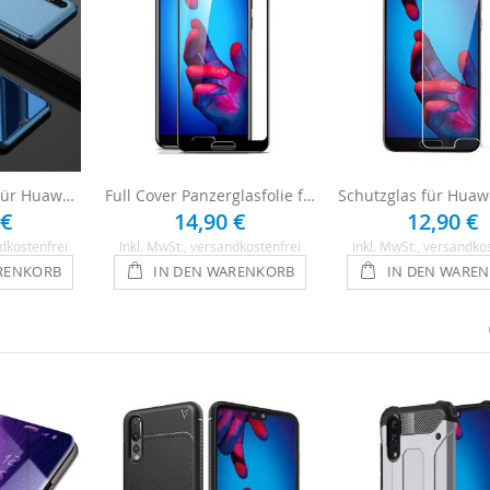
Clear View Hülle für Huawei P20 - Blau
Full Cover Panzerglasfolie für Huawei P20 - Schwarz
 €
14,90 €
12,90 €
dkostenfrei
Inkl. MwSt.
, versandkostenfrei
Inkl. MwSt.
, versandko
RENKORB
IN DEN WARENKORB
IN DEN WARE