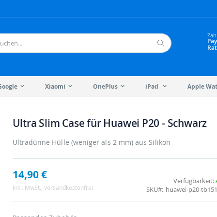
Zah
Pay
Rat
Suche
Google
Xiaomi
OnePlus
iPad
Apple Wa
Ultra Slim Case für Huawei P20 - Schwarz
Ultradünne Hülle (weniger als 2 mm) aus Silikon
14,90 €
Verfügbarkeit:
Inkl. MwSt.
, versandkostenfrei
SKU
huawei-p20-tb151