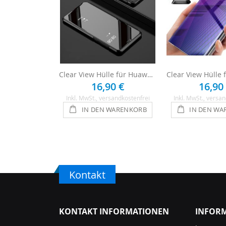
Clear View Hülle für Huawei P20 - Schwarz
16,90 €
16,90
Inkl. MwSt.
, versandkostenfrei
Inkl. MwSt.
, versan
IN DEN WARENKORB
IN DEN WA
Kontakt
KONTAKT INFORMATIONEN
INFOR