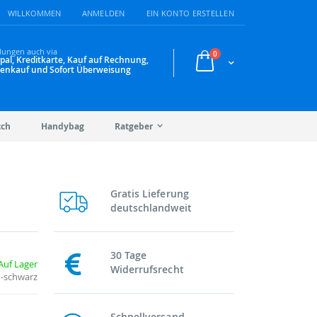
WILLKOMMEN
ANMELDEN
EIN KONTO ERSTELLEN
lungen auch via
Artikel
0
pal, Kreditkarte, Kauf auf Rechnung,
Warenkorb
enkauf und Sofort Überweisung
tch
Handybag
Ratgeber
Gratis Lieferung
deutschlandweit
30 Tage
Auf Lager
Widerrufsrecht
-schwarz
Schnellversand