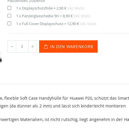
Passendes Zubehör
1 x Displayschutzfolie
+
2,90 €
Inkl. MwSt.
1 x Panzerglasscheibe 9H
+
8,90 €
Inkl. MwSt.
1 x Full Cover Displayschutz
+
12,90 €
Inkl. MwSt.
IN DEN WARENKORB
, flexible Soft Case Handyhülle für Huawei P20, schützt das Sma
igen (da dünner als 2 mm) und lässt sich kinderleicht montieren
hwertigen Materialien, ist nicht rutschig, liegt angenehm in der 