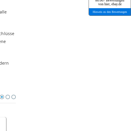
86.007 Bewertungen
von hier, ebay.de
alle
Hinweis zu den Bewertungen
chlüsse
ene
ndern