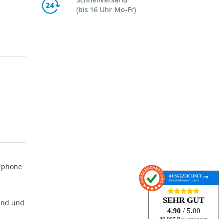
(bis 16 Uhr Mo-Fr)
rtphone
AUSGEZEICHNET
.org
Kundenbewertungen
SEHR GUT
Hand und
4.90
/ 5.00