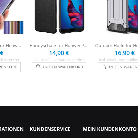
Clear View Hülle für Huawei P20
Handyschale für Huawei P20 Hülle - Schwarz
 €
14,90 €
16,90 €
dkostenfrei
Inkl. MwSt.
, versandkostenfrei
Inkl. MwSt.
, versandko
RENKORB
IN DEN WARENKORB
IN DEN WARE
MATIONEN
KUNDENSERVICE
MEIN KUNDENKONTO