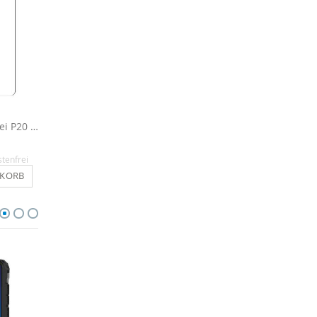
Schutzglas für Huawei P20 aus Echtglas
Outdoor Hülle für Huawei P20 Case
16,90 €
16,90 €
stenfrei
Inkl. MwSt.
, versandkostenfrei
Inkl. MwSt.
, versandkosten
NKORB
IN DEN WARENKORB
IN DEN WARENKO