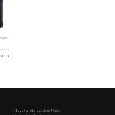
Outdoor Hülle für Huawei P20 - Grau
Outdoor Hülle für Huawei P20 - Schwarz
16,90 €
16,90 €
stenfrei
Inkl. MwSt.
, versandkostenfrei
Inkl. MwSt.
, versandkosten
NKORB
IN DEN WARENKORB
IN DEN WARENKO
* Es gelten die regulären Preise