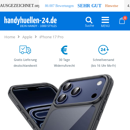
SEHR GUT
AUSGEZEICHNET
.org
86.007 Bewertungen
Hinweise
4
Art
0
Wa
Suche
Home
Apple
iPhone 17 Pro
Gratis Lieferung
30 Tage
Schnellversand
deutschlandweit
Widerrufsrecht
(bis 16 Uhr Mo-Fr)
Zum
Zum
Ende
Anfang
der
der
Bildergalerie
Bildergalerie
springen
springen