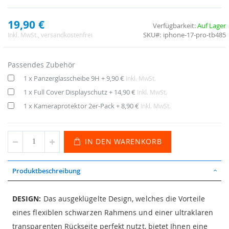
19,90 €
Verfügbarkeit:
Auf Lager
SKU
iphone-17-pro-tb485
Inkl. MwSt.
, versandkostenfrei
Passendes Zubehör
1 x Panzerglasscheibe 9H
+
9,90 €
Inkl. MwSt.
1 x Full Cover Displayschutz
+
14,90 €
Inkl. MwSt.
1 x Kameraprotektor 2er-Pack
+
8,90 €
Inkl. MwSt.
IN DEN WARENKORB
Produktbeschreibung
DESIGN:
Das ausgeklügelte Design, welches die Vorteile
eines flexiblen schwarzen Rahmens und einer ultraklaren
transparenten Rückseite perfekt nutzt, bietet Ihnen eine