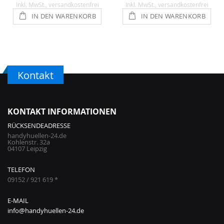
Inkl. MwSt.
, versandkostenfrei
Inkl. MwSt.
, versandkostenfrei
IN DEN WARENKORB
IN DEN WARENKORB
Kontakt
KONTAKT INFORMATIONEN
RÜCKSENDEADRESSE
handyhuellen-24.de
Kohlenstr. 32a
04107 Leipzig
TELEFON
09152 / 921 619 *
E-MAIL
info@handyhuellen-24.de