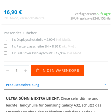
16,90 €
Verfügbarkeit:
Auf Lager
SKU
galaxy-a32-tb152-lila
Inkl. MwSt.
, versandkostenfrei
Passendes Zubehör
1 x Displayschutzfolie
+
2,90 €
Inkl. MwSt.
1 x Panzerglasscheibe 9H
+
8,90 €
Inkl. MwSt.
1 x Full Cover Displayschutz
+
12,90 €
Inkl. MwSt.
IN DEN WARENKORB
Produktbeschreibung
ULTRA DÜNN & EXTRA LEICHT:
Diese sehr dünne und
leichte Handyhülle für Samsung Galaxy A32, schützt das
Smartphone ohne den schlanken Look des Handy zu