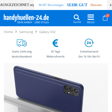
SEHR GUT
AUSGEZEICHNET
.org
86.007 Bewertungen
Hinweise
4
Art
0
Wa
Suche
Home
Samsung
Galaxy A32
Gratis Lieferung
30 Tage
Schnellversand
deutschlandweit
Widerrufsrecht
(bis 16 Uhr Mo-Fr)
Zum
Zum
Ende
Anfang
der
der
Bildergalerie
Bildergalerie
springen
springen