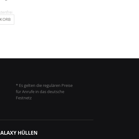
12,90 €
12,90 €
stenfrei
Inkl. MwSt.
, versandkostenfrei
Inkl. MwSt.
, versandkosten
NKORB
IN DEN WARENKORB
IN DEN WARENKO
* Es gelten die regulären Preise
für Anrufe in das deutsche
Festnetz
ALAXY HÜLLEN