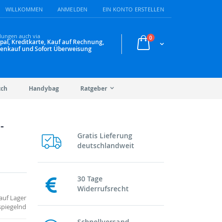
WILLKOMMEN
ANMELDEN
EIN KONTO ERSTELLEN
lungen auch via
Artikel
0
pal, Kreditkarte, Kauf auf Rechnung,
Warenkorb
enkauf und Sofort Überweisung
tch
Handybag
Ratgeber
-
Gratis Lieferung
deutschlandweit
30 Tage
Widerrufsrecht
auf Lager
spiegelnd
Schnellversand