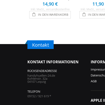
14,90 €
11,90
Inkl. MwSt.
, versandkostenfrei
Inkl. MwSt.
, versan
IN DEN WARENKORB
IN DEN WA
Kontakt
KONTAKT INFORMATIONEN
INFOR
Impressu
RÜCKSENDEADRESSE
Datensch
handyhuellen-24.de
Kohlenstr. 32a
AGB
04107 Leipzig
TELEFON
09152 / 921 619 *
APPLE 