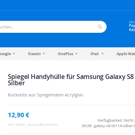
Zah
Pay
Rat
Suche
Google
Xiaomi
OnePlus
iPad
Apple Wa
Spiegel Handyhülle für Samsung Galaxy S8 
Silber
Rückseite aus Spiegelndem Acrylglas
12,90 €
Verfügbarkeit:
Nicht 
Inkl. MwSt.
, versandkostenfrei
SKU
galaxy-s8-tb114-silber-