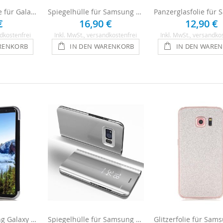
Displayschutzfolie für Galaxy S8 - 1 x Clear
Spiegelhülle für Samsung Galaxy S8 - Schwarz
€
16,90 €
12,90 €
dkostenfrei
Inkl. MwSt.
, versandkostenfrei
Inkl. MwSt.
, versandko
RENKORB
IN DEN WARENKORB
IN DEN WARE
Cover für Samsung Galaxy S8 - Silber
Spiegelhülle für Samsung Galaxy S8 - Silber