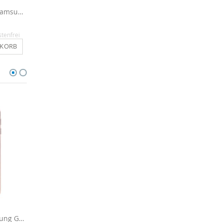
Panzerglasfolie für Samsung Galaxy S8 aus Echtglas
Displayschutzfolie für Samsung Galaxy S8 - 3x Clear
5,90 €
14,90 €
stenfrei
Inkl. MwSt.
, versandkostenfrei
Inkl. MwSt.
, versandkosten
NKORB
IN DEN WARENKORB
IN DEN WARENKO
Glitzerfolie für Samsung Galaxy S8 - Silber
Glitzerfolie für Samsung Galaxy S8 - Pink