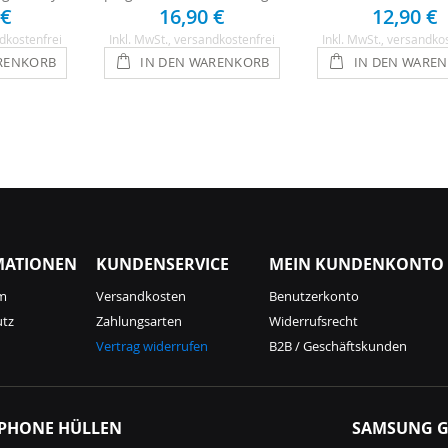
 €
16,90 €
12,90 €
dkostenfrei
Inkl. MwSt.
, versandkostenfrei
Inkl. MwSt.
, versandko
RENKORB
IN DEN WARENKORB
IN DEN WARE
MATIONEN
KUNDENSERVICE
MEIN KUNDENKONTO
m
Versandkosten
Benutzerkonto
utz
Zahlungsarten
Widerrufsrecht
Vertrag widerrufen
B2B / Geschäftskunden
IPHONE HÜLLEN
SAMSUNG G