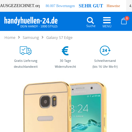
SEHR GUT
AUSGEZEICHNET
.org
86.007 Bewertungen
Hinweise
4
Art
0
Wa
Suche
Home
Samsung
Galaxy S7 Edge
Gratis Lieferung
30 Tage
Schnellversand
deutschlandweit
Widerrufsrecht
(bis 16 Uhr Mo-Fr)
Zum
Zum
Ende
Anfang
der
der
Bildergalerie
Bildergalerie
springen
springen