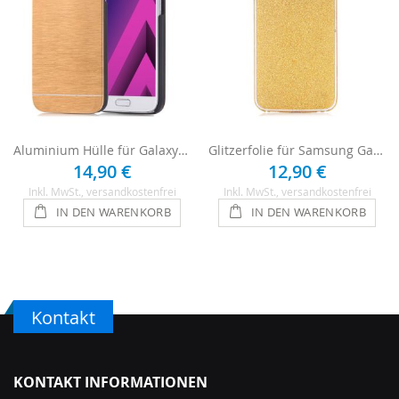
Aluminium Hülle für Galaxy S7 Edge - Gold
Glitzerfolie für Samsung Galaxy S7 Edge - Gold
14,90 €
12,90 €
Inkl. MwSt.
, versandkostenfrei
Inkl. MwSt.
, versandkostenfrei
IN DEN WARENKORB
IN DEN WARENKORB
Kontakt
KONTAKT INFORMATIONEN