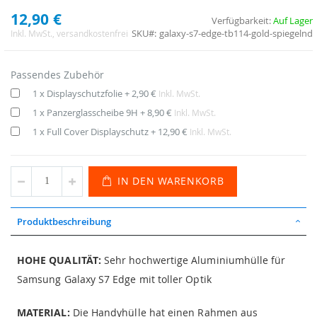
12,90 €
Verfügbarkeit:
Auf Lager
SKU
galaxy-s7-edge-tb114-gold-spiegelnd
Inkl. MwSt.
, versandkostenfrei
Passendes Zubehör
1 x Displayschutzfolie
+
2,90 €
Inkl. MwSt.
1 x Panzerglasscheibe 9H
+
8,90 €
Inkl. MwSt.
1 x Full Cover Displayschutz
+
12,90 €
Inkl. MwSt.
IN DEN WARENKORB
Produktbeschreibung
HOHE QUALITÄT:
Sehr hochwertige Aluminiumhülle für
Samsung Galaxy S7 Edge mit toller Optik
MATERIAL:
Die Handyhülle hat einen Rahmen aus