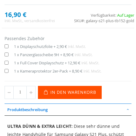
16,90 €
Verfügbarkeit:
Auf Lager
SKU
galaxy-s21-plus-tb152-gold
Inkl. MwSt.
, versandkostenfrei
Passendes Zubehör
1 x Displayschutzfolie
+
2,90 €
Inkl. MwSt.
1 x Panzerglasscheibe 9H
+
8,90 €
Inkl. MwSt.
1 x Full Cover Displayschutz
+
12,90 €
Inkl. MwSt.
1 x Kameraprotektor 2er-Pack
+
8,90 €
Inkl. MwSt.
IN DEN WARENKORB
Produktbeschreibung
ULTRA DÜNN & EXTRA LEICHT:
Diese sehr dünne und
leichte Handyhülle für Samsung Galaxy S21 Plus, schützt