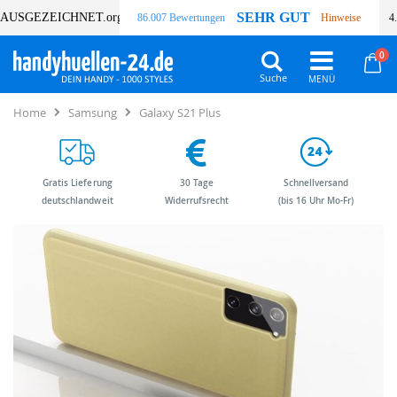
SEHR GUT
AUSGEZEICHNET
.org
86.007 Bewertungen
Hinweise
4
Art
0
Wa
Suche
Home
Samsung
Galaxy S21 Plus
Gratis Lieferung
30 Tage
Schnellversand
deutschlandweit
Widerrufsrecht
(bis 16 Uhr Mo-Fr)
Zum
Zum
Ende
Anfang
der
der
Bildergalerie
Bildergalerie
springen
springen