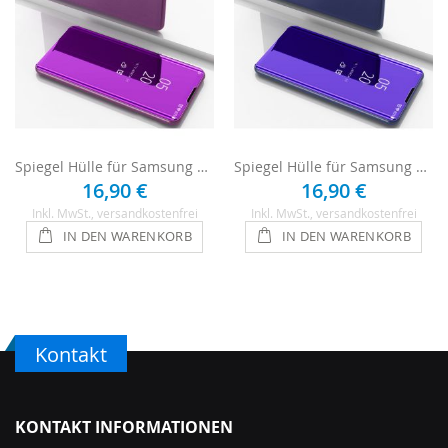
Spiegel Hülle für Samsung Galaxy S21 Plus - Pink
Spiegel Hülle für Samsung Galaxy S21 Plus - Lila
16,90 €
16,90 €
Inkl. MwSt.
, versandkostenfrei
Inkl. MwSt.
, versandkostenfrei
IN DEN WARENKORB
IN DEN WARENKORB
Kontakt
KONTAKT INFORMATIONEN