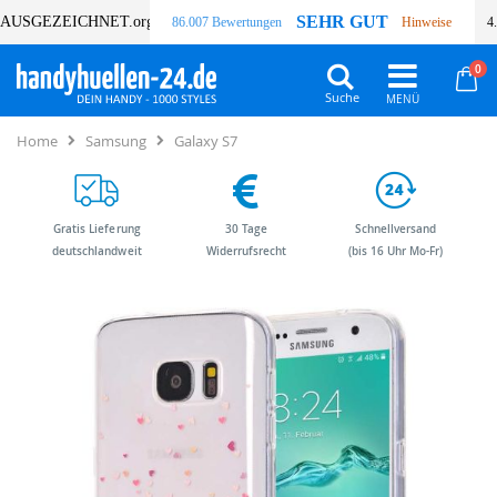
SEHR GUT
AUSGEZEICHNET
.org
86.007 Bewertungen
Hinweise
4
Art
0
Wa
Suche
Home
Samsung
Galaxy S7
Gratis Lieferung
30 Tage
Schnellversand
deutschlandweit
Widerrufsrecht
(bis 16 Uhr Mo-Fr)
Zum
Zum
Ende
Anfang
der
der
Bildergalerie
Bildergalerie
springen
springen