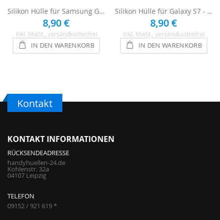
Silikon Hülle für Samsung Galaxy S7 - Einhorn
Silikon Hülle für Galaxy S7 - Herzen
8,90 €
8,90 €
Inkl. MwSt.
, versandkostenfrei
Inkl. MwSt.
, versandkostenfrei
IN DEN WARENKORB
IN DEN WARENKORB
Kontakt
KONTAKT INFORMATIONEN
RÜCKSENDEADRESSE
handyhuellen-24.de
Kohlenstr. 32a
04107 Leipzig
TELEFON
09152 / 921 619 *