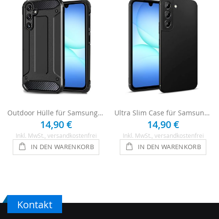
Outdoor Hülle für Samsung Galaxy A17 5G Case - Schwarz
Ultra Slim Case für Samsung Galaxy A17 Hülle - Schwarz
14,90 €
14,90 €
Inkl. MwSt.
, versandkostenfrei
Inkl. MwSt.
, versandkostenfrei
IN DEN WARENKORB
IN DEN WARENKORB
Kontakt