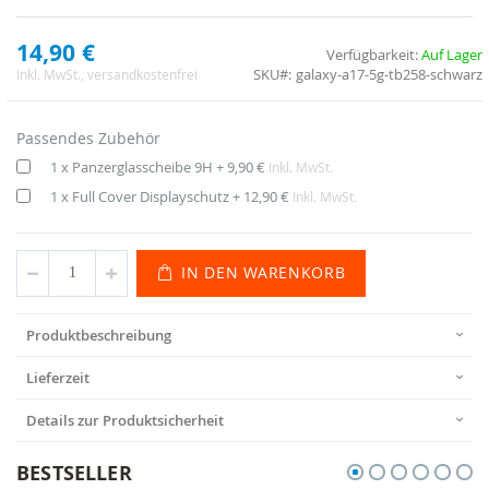
14,90 €
Verfügbarkeit:
Auf Lager
SKU
galaxy-a17-5g-tb258-schwarz
Inkl. MwSt.
, versandkostenfrei
Passendes Zubehör
1 x Panzerglasscheibe 9H
+
9,90 €
Inkl. MwSt.
1 x Full Cover Displayschutz
+
12,90 €
Inkl. MwSt.
IN DEN WARENKORB
Produktbeschreibung
Lieferzeit
Details zur Produktsicherheit
BESTSELLER