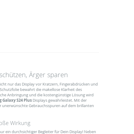
 schützen, Ärger sparen
icht nur das Display vor Kratzern, Fingerabdrücken und
chutzfolie bewahrt die makellose Klarheit des
nfache Anbringung und die kostengünstige Lösung wird
 Galaxy S24 Plus
Displays gewährleistet. Mit der
über unerwünschte Gebrauchsspuren auf dem brillanten
roße Wirkung
nur ein durchsichtiger Begleiter für Dein Display! Neben