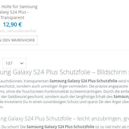
n Hülle für Samsung
laxy S24 Plus -
Transparent
12,90 €
wSt.
, versandkostenfrei
N DEN WARENKORB
n
ng Galaxy S24 Plus Schutzfolie – Bildschirm
hauchdünnen, transparenten
Samsung Galaxy S24 Plus Schutzfolie
wird n
eschützt, sondern auch unnötiger Ärger vermieden. Die präzise angepasste S
rms, ohne die Touchscreen-Funktionalität zu beeinträchtigen. Durch die ei
r der Geldbeutel geschont, sondern auch der langfristige Erhalt des
Samsung
lie investierst Du in einen zuverlässigen Schutz und sparst Dir den Ärger 
m.
g Galaxy S24 Plus Schutzfolie – leicht anzubringen, g
 Du schon? Die
Samsung Galaxy S24 Plus Schutzfolie
ist so viel mehr als 