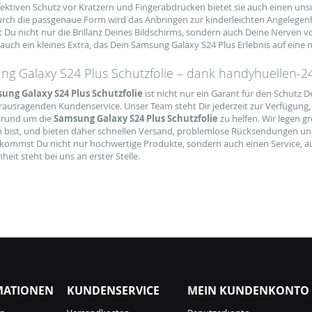
fektiven Schutz vor Kratzern und Fingerabdrücken bietet sie auch einen un
Durch die passgenaue Form wird das Anbringen zur kinderleichten Angelegenh
 Du nicht nur die Brillanz Deines Bildschirms, sondern auch Deine Nerven vor
auch ein kleines Extra, das Dein Samsung Galaxy S24 Plus Erlebnis auf eine
g Galaxy S24 Plus Schutzfolie – dank handyhuellen-24.
ung Galaxy S24 Plus Schutzfolie
ist nicht nur ein Garant für den Schutz D
rausragenden Kundenservice. Unser Team steht Dir jederzeit zur Verfügung, 
 rund um die
Samsung Galaxy S24 Plus Schutzfolie
zu helfen. Wir legen g
n bist, und bieten daher schnellen Versand, problemlose Rücksendungen un
ommst Du nicht nur hochwertige Produkte, sondern auch einen Service, au
heit steht bei uns an erster Stelle.
MATIONEN
KUNDENSERVICE
MEIN KUNDENKONTO