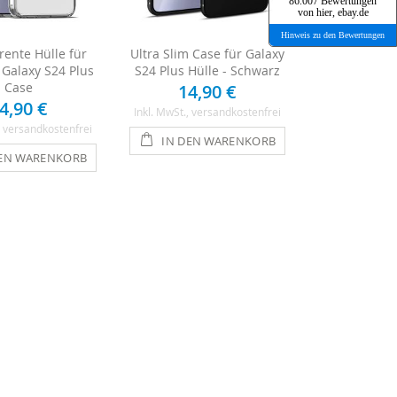
86.007 Bewertungen
von hier, ebay.de
Hinweis zu den Bewertungen
rente Hülle für
Ultra Slim Case für Galaxy
Galaxy S24 Plus
S24 Plus Hülle - Schwarz
Case
14,90 €
4,90 €
Inkl. MwSt.
, versandkostenfrei
, versandkostenfrei
IN DEN WARENKORB
DEN WARENKORB