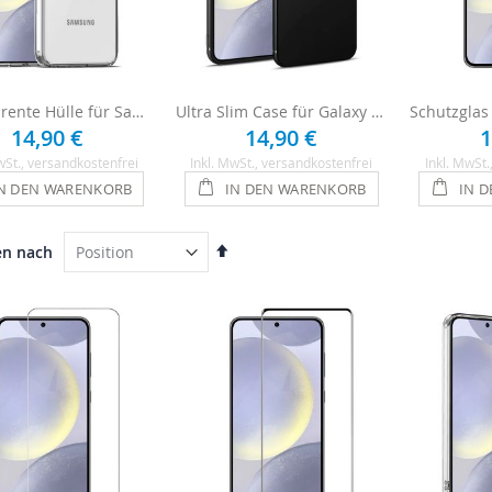
Transparente Hülle für Samsung Galaxy S24 Plus Case
Ultra Slim Case für Galaxy S24 Plus Hülle - Schwarz
14,90 €
14,90 €
1
wSt.
, versandkostenfrei
Inkl. MwSt.
, versandkostenfrei
Inkl. MwSt.
N DEN WARENKORB
IN DEN WARENKORB
IN 
In
en nach
absteigender
Reihenfolge