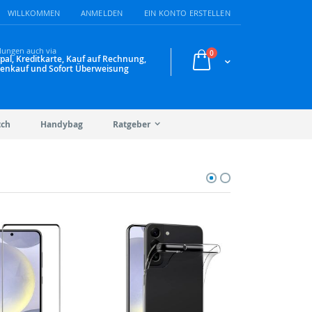
WILLKOMMEN
ANMELDEN
EIN KONTO ERSTELLEN
lungen auch via
Artikel
0
pal, Kreditkarte, Kauf auf Rechnung,
Warenkorb
enkauf und Sofort Überweisung
tch
Handybag
Ratgeber