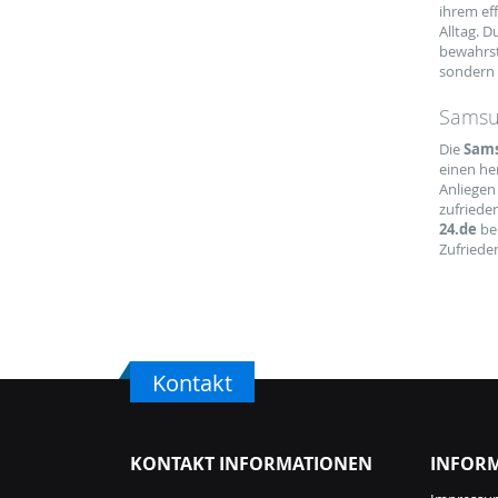
ihrem ef
Alltag. 
bewahrst
sondern 
Samsun
Die
Sams
einen he
Anliegen
zufriede
24.de
bek
Zufrieden
Kontakt
KONTAKT INFORMATIONEN
INFOR