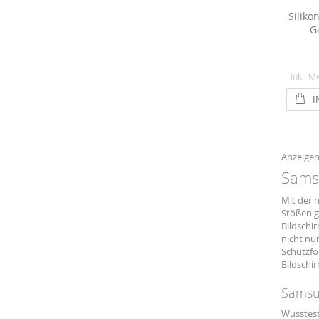
Siliko
Ga
Inkl. M
I
Anzeige
Samsu
Mit der 
Stößen g
Bildschi
nicht nu
Schutzfo
Bildschir
Samsun
Wusstest