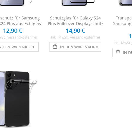
yschutz für Samsung
Schutzglas für Galaxy S24
Transpa
S24 Plus aus Echtglas
Plus Fullcover Displayschutz
Samsung 
12,90 €
14,90 €
1
wSt.
, versandkostenfrei
Inkl. MwSt.
, versandkostenfrei
Inkl. MwSt.
N DEN WARENKORB
IN DEN WARENKORB
IN 