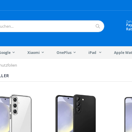
Zah
Pay
Rat
Suche
Google
Xiaomi
OnePlus
iPad
Apple Wa
hutzfolien
LLER