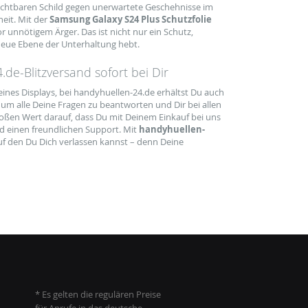
sichtbaren Schild gegen unerwartete Geschehnisse im
eit. Mit der
Samsung Galaxy S24 Plus Schutzfolie
 unnötigem Ärger. Das ist nicht nur ein Schutz,
 neue Ebene der Unterhaltung hebt.
de-Blitzversand sofort bei Dir
eines Displays, bei handyhuellen-24.de erhältst Du auch
um alle Deine Fragen zu beantworten und Dir bei allen
roßen Wert darauf, dass Du mit Deinem Einkauf bei uns
d einen freundlichen Support. Mit
handyhuellen-
f den Du Dich verlassen kannst – denn Deine
* Es gelten die regulären Preise
für Anrufe in das deutsche