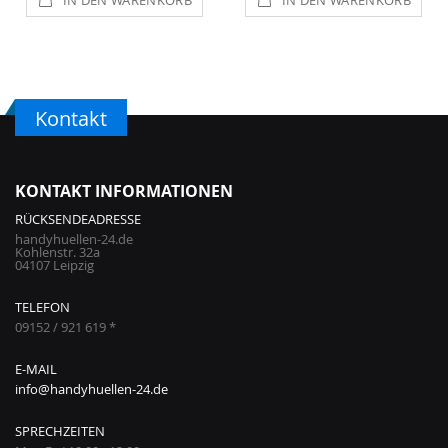
IN DEN WARENKORB
IN DEN WARENKORB
Kontakt
KONTAKT INFORMATIONEN
RÜCKSENDEADRESSE
handyhuellen-24.de
Kohlenstr. 32a
04107 Leipzig
TELEFON
09152 / 921 619 *
E-MAIL
info@handyhuellen-24.de
SPRECHZEITEN