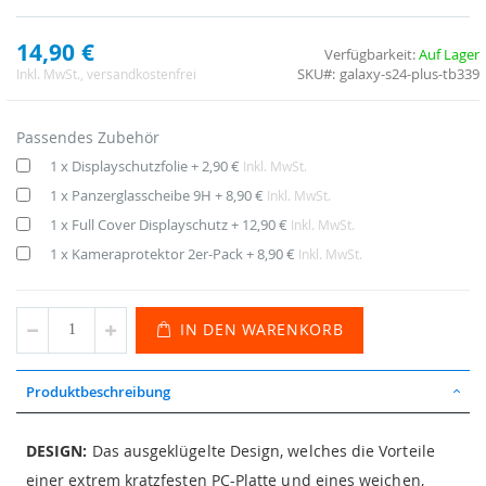
14,90 €
Verfügbarkeit:
Auf Lager
SKU
galaxy-s24-plus-tb339
Inkl. MwSt.
, versandkostenfrei
Passendes Zubehör
1 x Displayschutzfolie
+
2,90 €
Inkl. MwSt.
1 x Panzerglasscheibe 9H
+
8,90 €
Inkl. MwSt.
1 x Full Cover Displayschutz
+
12,90 €
Inkl. MwSt.
1 x Kameraprotektor 2er-Pack
+
8,90 €
Inkl. MwSt.
IN DEN WARENKORB
Produktbeschreibung
DESIGN:
Das ausgeklügelte Design, welches die Vorteile
einer extrem kratzfesten PC-Platte und eines weichen,