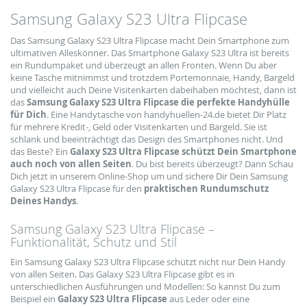
Samsung Galaxy S23 Ultra Flipcase
Das Samsung Galaxy S23 Ultra Flipcase macht Dein Smartphone zum
ultimativen Alleskönner. Das Smartphone Galaxy S23 Ultra ist bereits
ein Rundumpaket und überzeugt an allen Fronten. Wenn Du aber
keine Tasche mitnimmst und trotzdem Portemonnaie, Handy, Bargeld
und vielleicht auch Deine Visitenkarten dabeihaben möchtest, dann ist
das
Samsung Galaxy S23 Ultra Flipcase die perfekte Handyhülle
für Dich
. Eine Handytasche von handyhuellen-24.de bietet Dir Platz
für mehrere Kredit-, Geld oder Visitenkarten und Bargeld. Sie ist
schlank und beeinträchtigt das Design des Smartphones nicht. Und
das Beste? Ein
Galaxy S23 Ultra Flipcase schützt Dein Smartphone
auch noch von allen Seiten
. Du bist bereits überzeugt? Dann Schau
Dich jetzt in unserem Online-Shop um und sichere Dir Dein Samsung
Galaxy S23 Ultra Flipcase für den
praktischen Rundumschutz
Deines Handys
.
Samsung Galaxy S23 Ultra Flipcase –
Funktionalität, Schutz und Stil
Ein Samsung Galaxy S23 Ultra Flipcase schützt nicht nur Dein Handy
von allen Seiten. Das Galaxy S23 Ultra Flipcase gibt es in
unterschiedlichen Ausführungen und Modellen: So kannst Du zum
Beispiel ein
Galaxy S23 Ultra
Flipcase
aus Leder oder eine