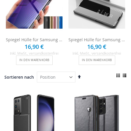
Spiegel Hülle für Samsung Galaxy S23 Ultra
Spiegel Hülle für Samsung Galaxy S23 Ultra - Schwarz
16,90 €
16,90 €
Inkl. MwSt.
, versandkostenfrei
Inkl. MwSt.
, versandkostenfrei
IN DEN WARENKORB
IN DEN WARENKORB
Ansi
In
Sortieren nach
als
absteigender
Raster
List
Reihenfolge