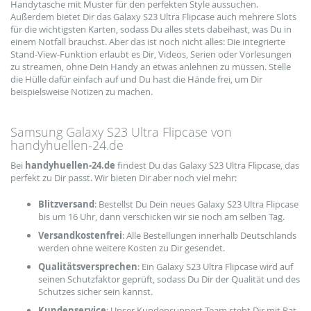
Handytasche mit Muster für den perfekten Style aussuchen.
Außerdem bietet Dir das Galaxy S23 Ultra Flipcase auch mehrere Slots
für die wichtigsten Karten, sodass Du alles stets dabeihast, was Du in
einem Notfall brauchst. Aber das ist noch nicht alles: Die integrierte
Stand-View-Funktion erlaubt es Dir, Videos, Serien oder Vorlesungen
zu streamen, ohne Dein Handy an etwas anlehnen zu müssen. Stelle
die Hülle dafür einfach auf und Du hast die Hände frei, um Dir
beispielsweise Notizen zu machen.
Samsung Galaxy S23 Ultra Flipcase von
handyhuellen-24.de
Bei
handyhuellen-24.de
findest Du das Galaxy S23 Ultra Flipcase, das
perfekt zu Dir passt. Wir bieten Dir aber noch viel mehr:
Blitzversand
: Bestellst Du Dein neues Galaxy S23 Ultra Flipcase
bis um 16 Uhr, dann verschicken wir sie noch am selben Tag.
Versandkostenfrei
: Alle Bestellungen innerhalb Deutschlands
werden ohne weitere Kosten zu Dir gesendet.
Qualitätsversprechen
: Ein Galaxy S23 Ultra Flipcase wird auf
seinen Schutzfaktor geprüft, sodass Du Dir der Qualität und des
Schutzes sicher sein kannst.
Kundenservice
: Unser Kundensupport-Team steht Dir mit Rat