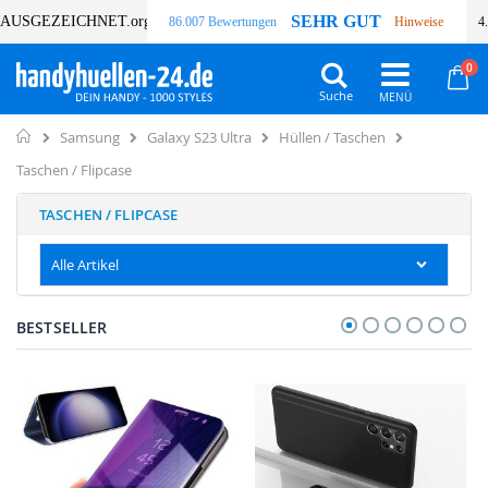
SEHR GUT
AUSGEZEICHNET
.org
86.007 Bewertungen
Hinweise
4
Art
0
Wa
Suche
Home
Samsung
Galaxy S23 Ultra
Hüllen / Taschen
Taschen / Flipcase
TASCHEN / FLIPCASE
Alle Artikel
BESTSELLER