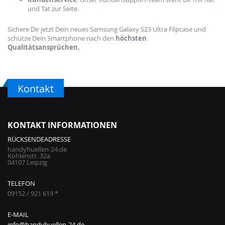
und Tat zur Seite.
Sichere Dir jetzt Dein neues Samsung Galaxy S23 Ultra Flipcase und
schütze Dein Smartphone nach den
höchsten
Qualitätsansprüchen.
Kontakt
KONTAKT INFORMATIONEN
RÜCKSENDEADRESSE
handyhuellen-24.de
Kohlenstr. 32a
04107 Leipzig
TELEFON
09152 / 921 619 *
E-MAIL
info@handyhuellen-24.de