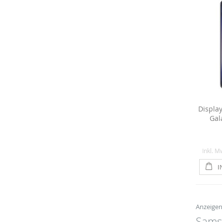
Displa
Gal
Inkl. M
I
Anzeige
Samsu