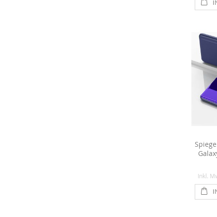
I
Spiege
Galaxy
Inkl. M
I