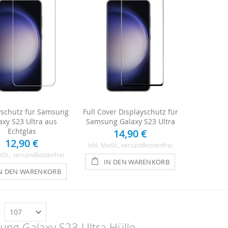
yschutz für Samsung
Full Cover Displayschutz für
axy S23 Ultra aus
Samsung Galaxy S23 Ultra
Echtglas
14,90 €
12,90 €
Inkl. MwSt.
, versandkostenfrei
wSt.
, versandkostenfrei
IN DEN WARENKORB
N DEN WARENKORB
n
ng Galaxy S23 Ultra Hülle