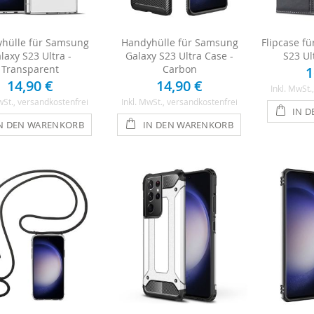
hülle für Samsung
Handyhülle für Samsung
Flipcase f
laxy S23 Ultra -
Galaxy S23 Ultra Case -
S23 Ul
Transparent
Carbon
1
14,90 €
14,90 €
Inkl. MwSt.
wSt.
, versandkostenfrei
Inkl. MwSt.
, versandkostenfrei
IN 
N DEN WARENKORB
IN DEN WARENKORB