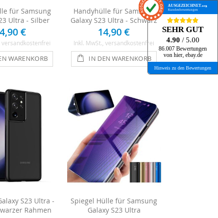
AUSGEZEICHNET
.org
le für Samsung
Handyhülle für Samsung
Kundenbewertungen
3 Ultra - Silber
Galaxy S23 Ultra - Schwarz
SEHR GUT
4,90 €
14,90 €
4.90
/ 5.00
, versandkostenfrei
Inkl. MwSt.
, versandkostenfrei
86.007 Bewertungen
von hier, ebay.de
DEN WARENKORB
IN DEN WARENKORB
Hinweis zu den Bewertungen
Galaxy S23 Ultra -
Spiegel Hülle für Samsung
chwarzer Rahmen
Galaxy S23 Ultra