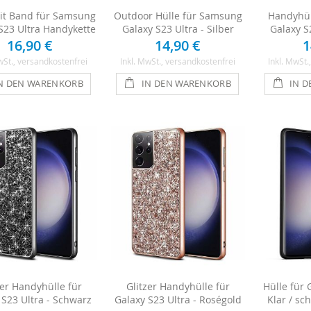
it Band für Samsung
Outdoor Hülle für Samsung
Handyhül
S23 Ultra Handykette
Galaxy S23 Ultra - Silber
Galaxy S2
16,90 €
14,90 €
1
wSt.
, versandkostenfrei
Inkl. MwSt.
, versandkostenfrei
Inkl. MwSt.
N DEN WARENKORB
IN DEN WARENKORB
IN 
zer Handyhülle für
Glitzer Handyhülle für
Hülle für 
 S23 Ultra - Schwarz
Galaxy S23 Ultra - Roségold
Klar / s