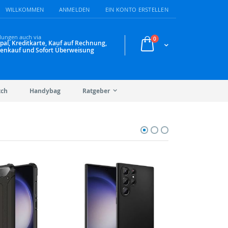
WILLKOMMEN
ANMELDEN
EIN KONTO ERSTELLEN
lungen auch via
Artikel
0
pal, Kreditkarte, Kauf auf Rechnung,
Warenkorb
enkauf und Sofort Überweisung
tch
Handybag
Ratgeber