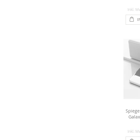
Inkl. M
I
Spiege
Galax
Inkl. M