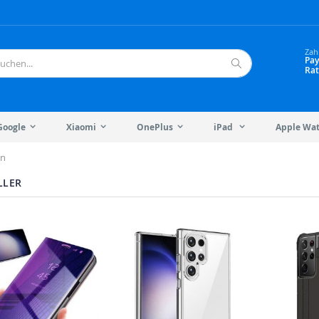
Zah
Pay
Rat
Suche
Google
Xiaomi
OnePlus
iPad
Apple Wa
en
LLER