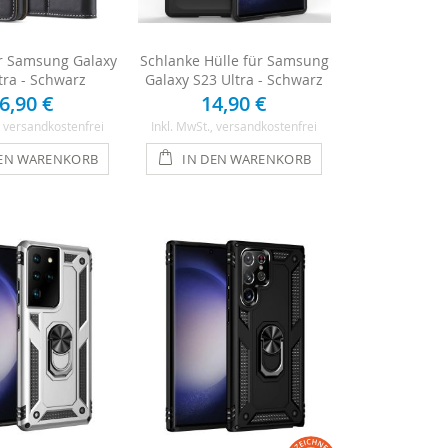
ür Samsung Galaxy
Schlanke Hülle für Samsung
tra - Schwarz
Galaxy S23 Ultra - Schwarz
6,90 €
14,90 €
, versandkostenfrei
Inkl. MwSt.
, versandkostenfrei
DEN WARENKORB
IN DEN WARENKORB