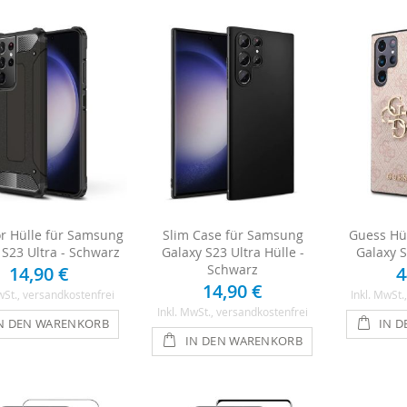
r Hülle für Samsung
Slim Case für Samsung
Guess Hü
 S23 Ultra - Schwarz
Galaxy S23 Ultra Hülle -
Galaxy S
Schwarz
14,90 €
4
14,90 €
wSt.
, versandkostenfrei
Inkl. MwSt.
Inkl. MwSt.
, versandkostenfrei
N DEN WARENKORB
IN 
IN DEN WARENKORB