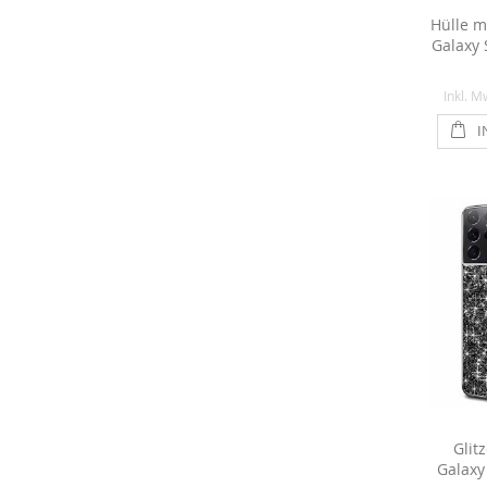
Hülle m
Galaxy 
Inkl. M
I
Glit
Galaxy