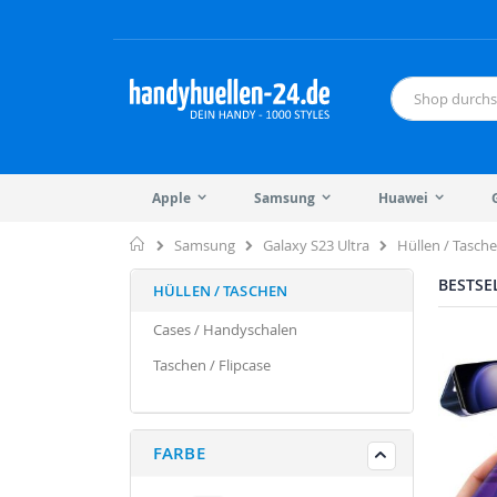
Direkt
zum
Inhalt
Suche
Apple
Samsung
Huawei
Home
Hüllen / Tasch
Samsung
Galaxy S23 Ultra
BESTSE
HÜLLEN / TASCHEN
Cases / Handyschalen
Taschen / Flipcase
FARBE