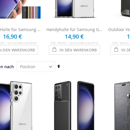
Spiegel Hülle für Samsung Galaxy S23 Ultra
Handyhülle für Samsung Galaxy S23 Ultra - Transparent
16,90 €
14,90 €
1
wSt.
, versandkostenfrei
Inkl. MwSt.
, versandkostenfrei
Inkl. MwSt.
N DEN WARENKORB
IN DEN WARENKORB
IN 
In
en nach
absteigender
Reihenfolge