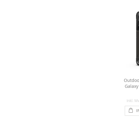
Outdoo
Galaxy
Inkl. M
I