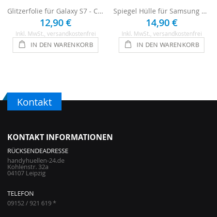
Glitzerfolie für Galaxy S7 - Champagner
Spiegel Hülle für Samsung Galaxy S7 - Silber
12,90 €
14,90 €
Inkl. MwSt.
, versandkostenfrei
Inkl. MwSt.
, versandkostenfrei
IN DEN WARENKORB
IN DEN WARENKORB
Kontakt
KONTAKT INFORMATIONEN
RÜCKSENDEADRESSE
handyhuellen-24.de
Kohlenstr. 32a
04107 Leipzig
TELEFON
09152 / 921 619 *