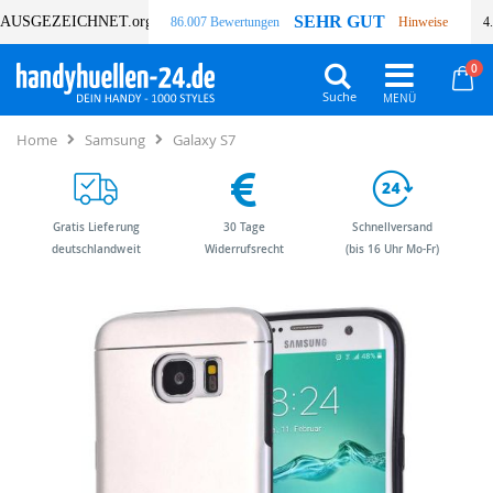
SEHR GUT
AUSGEZEICHNET
.org
86.007 Bewertungen
Hinweise
4
Art
0
Wa
Suche
Home
Samsung
Galaxy S7
Gratis Lieferung
30 Tage
Schnellversand
deutschlandweit
Widerrufsrecht
(bis 16 Uhr Mo-Fr)
Zum
Zum
Ende
Anfang
der
der
Bildergalerie
Bildergalerie
springen
springen