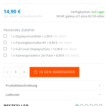
14,90 €
Verfügbarkeit:
Auf Lager
SKU
galaxy-s21-plus-tb133-silber
Inkl. MwSt.
, versandkostenfrei
Passendes Zubehör
1 x Displayschutzfolie
+
2,90 €
Inkl. MwSt.
1 x Panzerglasscheibe 9H
+
8,90 €
Inkl. MwSt.
1 x Full Cover Displayschutz
+
12,90 €
Inkl. MwSt.
1 x Kameraprotektor 2er-Pack
+
8,90 €
Inkl. MwSt.
IN DEN WARENKORB
Produktbeschreibung
Lieferzeit