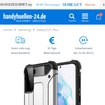
SEHR GUT
AUSGEZEICHNET
.org
86.007 Bewertungen
Hinweise
4
Art
0
Wa
Suche
Home
Samsung
Galaxy S21 Plus
Gratis Lieferung
30 Tage
Schnellversand
deutschlandweit
Widerrufsrecht
(bis 16 Uhr Mo-Fr)
Zum
Zum
Ende
Anfang
der
der
Bildergalerie
Bildergalerie
springen
springen