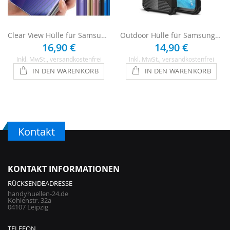
Clear View Hülle für Samsung Galaxy A6
Outdoor Hülle für Samsung Galaxy A6 - Schwarz
16,90 €
14,90 €
Inkl. MwSt.
, versandkostenfrei
Inkl. MwSt.
, versandkostenfrei
IN DEN WARENKORB
IN DEN WARENKORB
Kontakt
KONTAKT INFORMATIONEN
RÜCKSENDEADRESSE
handyhuellen-24.de
Kohlenstr. 32a
04107 Leipzig
TELEFON