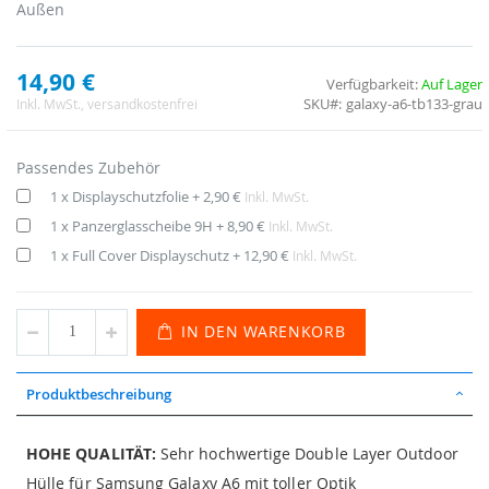
Außen
14,90 €
Verfügbarkeit:
Auf Lager
SKU
galaxy-a6-tb133-grau
Inkl. MwSt.
, versandkostenfrei
Passendes Zubehör
1 x Displayschutzfolie
+
2,90 €
Inkl. MwSt.
1 x Panzerglasscheibe 9H
+
8,90 €
Inkl. MwSt.
1 x Full Cover Displayschutz
+
12,90 €
Inkl. MwSt.
IN DEN WARENKORB
Produktbeschreibung
HOHE QUALITÄT:
Sehr hochwertige Double Layer Outdoor
Hülle für Samsung Galaxy A6 mit toller Optik