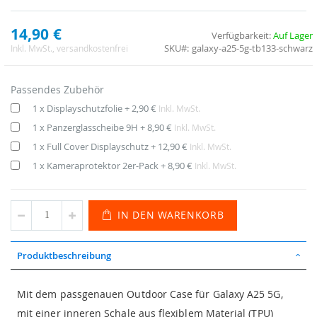
14,90 €
Verfügbarkeit:
Auf Lager
SKU
galaxy-a25-5g-tb133-schwarz
Inkl. MwSt.
, versandkostenfrei
Passendes Zubehör
1 x Displayschutzfolie
+
2,90 €
Inkl. MwSt.
1 x Panzerglasscheibe 9H
+
8,90 €
Inkl. MwSt.
1 x Full Cover Displayschutz
+
12,90 €
Inkl. MwSt.
1 x Kameraprotektor 2er-Pack
+
8,90 €
Inkl. MwSt.
IN DEN WARENKORB
Produktbeschreibung
Mit dem passgenauen Outdoor Case für Galaxy A25 5G,
mit einer inneren Schale aus flexiblem Material (TPU)