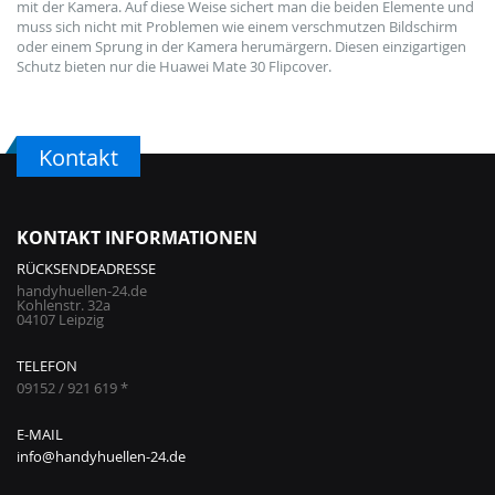
mit der Kamera. Auf diese Weise sichert man die beiden Elemente und
muss sich nicht mit Problemen wie einem verschmutzen Bildschirm
oder einem Sprung in der Kamera herumärgern. Diesen einzigartigen
Schutz bieten nur die Huawei Mate 30 Flipcover.
Kontakt
KONTAKT INFORMATIONEN
RÜCKSENDEADRESSE
handyhuellen-24.de
Kohlenstr. 32a
04107 Leipzig
TELEFON
09152 / 921 619 *
E-MAIL
info@handyhuellen-24.de