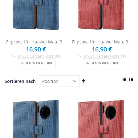
Flipcase für Huawei Mate 30 - Blau
Flipcase für Huawei Mate 30 - Rot
16,90 €
16,90 €
Inkl. MwSt.
, versandkostenfrei
Inkl. MwSt.
, versandkostenfrei
IN DEN WARENKORB
IN DEN WARENKORB
Ansi
In
Sortieren nach
als
absteigender
Raster
List
Reihenfolge