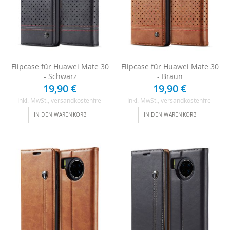
Flipcase für Huawei Mate 30
Flipcase für Huawei Mate 30
- Schwarz
- Braun
19,90 €
19,90 €
Inkl. MwSt.
, versandkostenfrei
Inkl. MwSt.
, versandkostenfrei
IN DEN WARENKORB
IN DEN WARENKORB