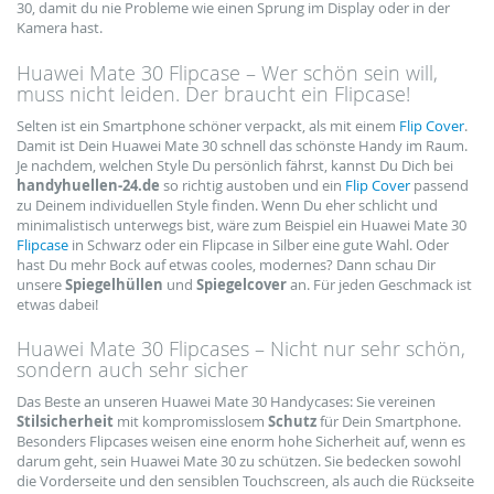
30, damit du nie Probleme wie einen Sprung im Display oder in der
Kamera hast.
Huawei Mate 30 Flipcase – Wer schön sein will,
muss nicht leiden. Der braucht ein Flipcase!
Selten ist ein Smartphone schöner verpackt, als mit einem
Flip Cover
.
Damit ist Dein Huawei Mate 30 schnell das schönste Handy im Raum.
Je nachdem, welchen Style Du persönlich fährst, kannst Du Dich bei
handyhuellen-24.de
so richtig austoben und ein
Flip Cover
passend
zu Deinem individuellen Style finden. Wenn Du eher schlicht und
minimalistisch unterwegs bist, wäre zum Beispiel ein Huawei Mate 30
Flipcase
in Schwarz oder ein Flipcase in Silber eine gute Wahl. Oder
hast Du mehr Bock auf etwas cooles, modernes? Dann schau Dir
unsere
Spiegelhüllen
und
Spiegelcover
an. Für jeden Geschmack ist
etwas dabei!
Huawei Mate 30 Flipcases – Nicht nur sehr schön,
sondern auch sehr sicher
Das Beste an unseren Huawei Mate 30 Handycases: Sie vereinen
Stilsicherheit
mit kompromisslosem
Schutz
für Dein Smartphone.
Besonders Flipcases weisen eine enorm hohe Sicherheit auf, wenn es
darum geht, sein Huawei Mate 30 zu schützen. Sie bedecken sowohl
die Vorderseite und den sensiblen Touchscreen, als auch die Rückseite