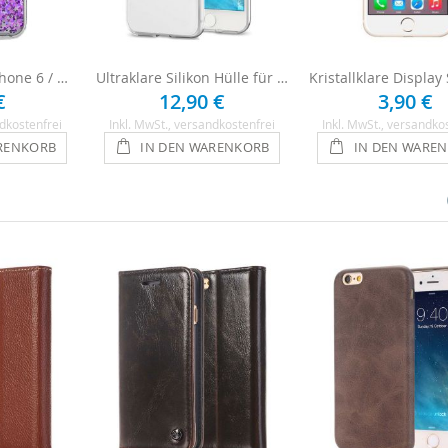
Motiv Hülle für iPhone 6 / 6s - Lila Herzen
Ultraklare Silikon Hülle für iPhone 6 / 6s - Transparent
€
12,90 €
3,90 €
dkostenfrei
Inkl. MwSt.
, versandkostenfrei
Inkl. MwSt.
, versandko
RENKORB
IN DEN WARENKORB
IN DEN WARE