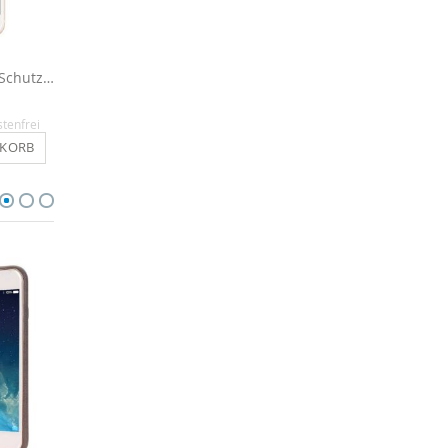
Kristallklare Display Schutzfolie für iPhone 6 / 6s
Outdoor Hülle für iPhone 6 / 6s - Schwarz
14,90 €
16,90 €
stenfrei
Inkl. MwSt.
, versandkostenfrei
Inkl. MwSt.
, versandkosten
NKORB
IN DEN WARENKORB
IN DEN WARENKO