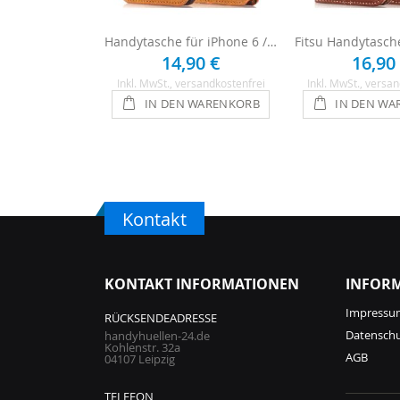
Handytasche für iPhone 6 / 6s - Braun
14,90 €
16,90
Inkl. MwSt.
, versandkostenfrei
Inkl. MwSt.
, versan
IN DEN WARENKORB
IN DEN WA
Kontakt
KONTAKT INFORMATIONEN
INFOR
Impressu
RÜCKSENDEADRESSE
Datensch
handyhuellen-24.de
Kohlenstr. 32a
AGB
04107 Leipzig
TELEFON