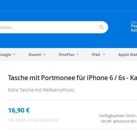
Zah
Pay
Rat
Suche
Google
Xiaomi
OnePlus
iPad
Apple Wa
Tasche mit Portmonee für iPhone 6 / 6s - K
Extra Tasche mit Reißverschluss
16,90 €
Verfügbarkeit:
Nicht 
Inkl. MwSt.
, versandkostenfrei
SKU
iphone-6-tb1