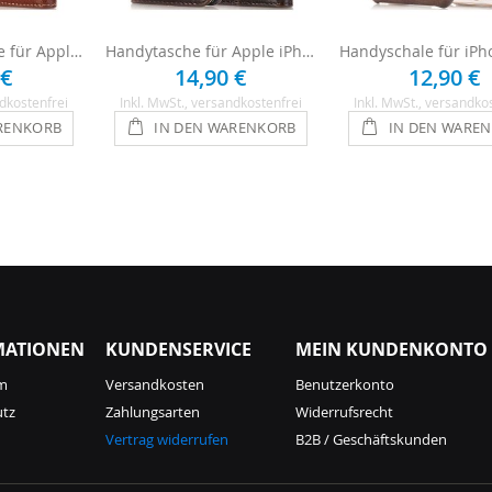
Fitsu Handytasche für Apple iPhone 6 / 6s - Braun
Handytasche für Apple iPhone 6 / 6s Hülle - Braun
 €
14,90 €
12,90 €
dkostenfrei
Inkl. MwSt.
, versandkostenfrei
Inkl. MwSt.
, versandko
RENKORB
IN DEN WARENKORB
IN DEN WARE
MATIONEN
KUNDENSERVICE
MEIN KUNDENKONTO
m
Versandkosten
Benutzerkonto
utz
Zahlungsarten
Widerrufsrecht
Vertrag widerrufen
B2B / Geschäftskunden