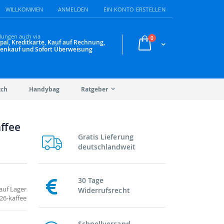
WILLKOMMEN
ANMELDEN
EIN KONTO ERSTELLEN
lungen auch via
Artikel
0
pal, Kreditkarte, Kauf auf Rechnung,
Warenkorb
enkauf und Sofort Überweisung
tch
Handybag
Ratgeber
affee
Gratis Lieferung
deutschlandweit
30 Tage
auf Lager
Widerrufsrecht
26-kaffee
Schnellversand