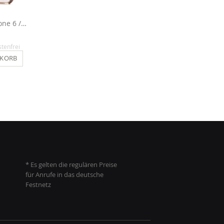
Handyschale für iPhone 6 / 6s - Kaffee
Flipcase für iPhone 6 / 6s - Hellbraun
14,90 €
14,90 €
stenfrei
Inkl. MwSt.
, versandkostenfrei
Inkl. MwSt.
, versandkosten
NKORB
IN DEN WARENKORB
IN DEN WARENKO
* Es gelten die regulären Preise
für Anrufe in das deutsche
Festnetz