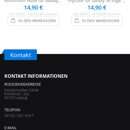
Aluminium Hülle für Galaxy S6 Edge Plus - Rot
Flipcase für Galaxy S6 Edge Plus - Schwarz
14,90 €
14,90 €
Inkl. MwSt.
, versandkostenfrei
Inkl. MwSt.
, versandkostenfrei
IN DEN WARENKORB
IN DEN WARENKORB
Kontakt
KONTAKT INFORMATIONEN
RÜCKSENDEADRESSE
handyhuellen-24.de
Kohlenstr. 32a
04107 Leipzig
TELEFON
09152 / 921 619 *
E-MAIL