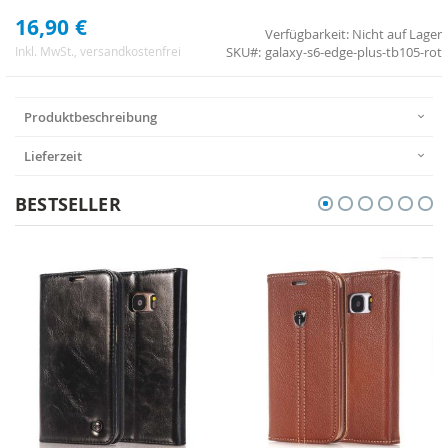
16,90 €
Verfügbarkeit:
Nicht auf Lager
SKU
galaxy-s6-edge-plus-tb105-rot
Inkl. MwSt.
, versandkostenfrei
Produktbeschreibung
Lieferzeit
BESTSELLER