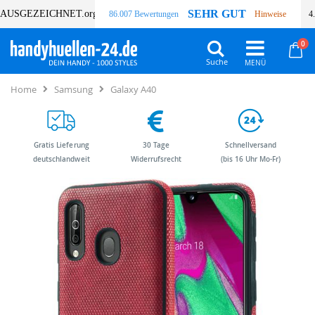
SEHR GUT
AUSGEZEICHNET
.org
86.007 Bewertungen
Hinweise
4
Art
0
Wa
Suche
Home
Samsung
Galaxy A40
Gratis Lieferung
30 Tage
Schnellversand
deutschlandweit
Widerrufsrecht
(bis 16 Uhr Mo-Fr)
Zum
Zum
Ende
Anfang
der
der
Bildergalerie
Bildergalerie
springen
springen