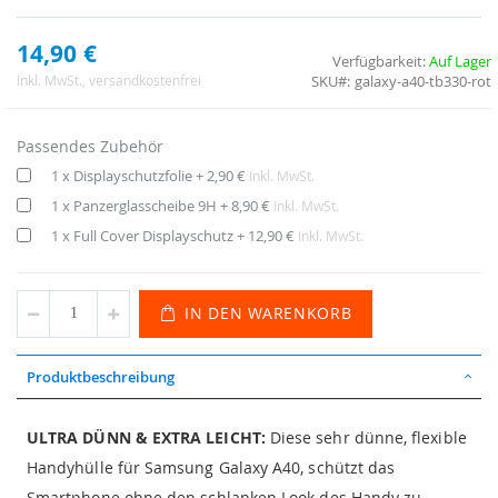
14,90 €
Verfügbarkeit:
Auf Lager
SKU
galaxy-a40-tb330-rot
Inkl. MwSt.
, versandkostenfrei
Passendes Zubehör
1 x Displayschutzfolie
+
2,90 €
Inkl. MwSt.
1 x Panzerglasscheibe 9H
+
8,90 €
Inkl. MwSt.
1 x Full Cover Displayschutz
+
12,90 €
Inkl. MwSt.
IN DEN WARENKORB
Produktbeschreibung
ULTRA DÜNN & EXTRA LEICHT:
Diese sehr dünne, flexible
Handyhülle für Samsung Galaxy A40, schützt das
Smartphone ohne den schlanken Look des Handy zu