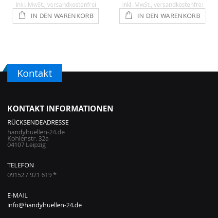
Inkl. MwSt.
, versandkostenfrei
Inkl. MwSt.
, versandkostenfrei
IN DEN WARENKORB
IN DEN WARENKORB
Kontakt
KONTAKT INFORMATIONEN
RÜCKSENDEADRESSE
handyhuellen-24.de
Kohlenstr. 32a
04107 Leipzig
TELEFON
09152 / 921 619 *
E-MAIL
info@handyhuellen-24.de