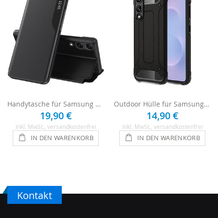
Handytasche für Samsung Galaxy S25 Edge Flipcase - Schwarz
Outdoor Hülle für Samsung Galaxy S25 Edge Case - Schwarz
19,90 €
14,90 €
Inkl. MwSt.
, versandkostenfrei
Inkl. MwSt.
, versandkostenfrei
IN DEN WARENKORB
IN DEN WARENKORB
Kontakt