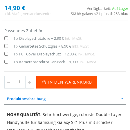
14,90 €
Verfügbarkeit:
Auf Lager
SKU
galaxy-s21-plus-tb258-blau
Inkl. MwSt.
, versandkostenfrei
Passendes Zubehör
1 x Displayschutzfolie
+
2,90 €
Inkl. MwSt.
1 x Gehärtetes Schutzglas
+
8,90 €
Inkl. MwSt.
1 x Full Cover Displayschutz
+
12,90 €
Inkl. MwSt.
1 x Kameraprotektor 2er-Pack
+
8,90 €
Inkl. MwSt.
IN DEN WARENKORB
Produktbeschreibung
HOHE QUALITÄT:
Sehr hochwertige, robuste Double Layer
Handyhülle für Samsung Galaxy S21 Plus mit schicker