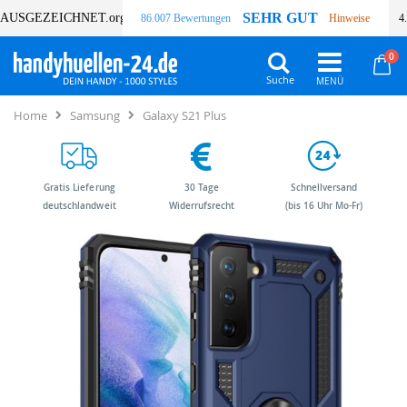
SEHR GUT
AUSGEZEICHNET
.org
86.007 Bewertungen
Hinweise
4
Art
0
Wa
Suche
Home
Samsung
Galaxy S21 Plus
Gratis Lieferung
30 Tage
Schnellversand
deutschlandweit
Widerrufsrecht
(bis 16 Uhr Mo-Fr)
Zum
Zum
Ende
Anfang
der
der
Bildergalerie
Bildergalerie
springen
springen