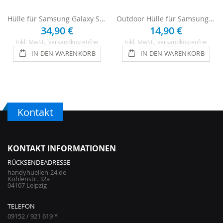
Hülle für Samsung Galaxy S21 Plus - Blau
Outdoor Hülle für Samsung Galaxy S21 Plus - Blau
34,90 €
14,90 €
Inkl. MwSt.
, versandkostenfrei
Inkl. MwSt.
, versandkostenfrei
IN DEN WARENKORB
IN DEN WARENKORB
Kontakt
KONTAKT INFORMATIONEN
RÜCKSENDEADRESSE
handyhuellen-24.de
Kohlenstr. 32a
04107 Leipzig
TELEFON
09152 / 921 619 *