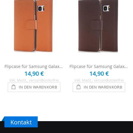
Flipcase für Samsung Galaxy A3 2016 - Hellbraun
Flipcase für Samsung Galaxy A3 2016 - Dunkelbraun
14,90 €
14,90 €
Inkl. MwSt.
, versandkostenfrei
Inkl. MwSt.
, versandkostenfrei
IN DEN WARENKORB
IN DEN WARENKORB
Kontakt