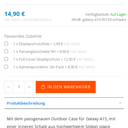
14,90 €
Verfügbarkeit:
Auf Lager
SKU
galaxy-a15-tb133-schwarz
Inkl. MwSt.
, versandkostenfrei
Passendes Zubehör
1 x Displayschutzfolie
+
2,90 €
Inkl. MwSt.
1 x Panzerglasscheibe 9H
+
8,90 €
Inkl. MwSt.
1 x Full Cover Displayschutz
+
12,90 €
Inkl. MwSt.
1 x Kameraprotektor 2er-Pack
+
8,90 €
Inkl. MwSt.
IN DEN WARENKORB
Produktbeschreibung
Mit dem passgenauen Outdoor Case für Galaxy A15, mit
einer inneren Schale aus hochwertigem Silikon sowie