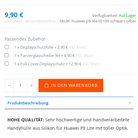
9,90 €
Verfügbarkeit:
Auf Lager
SKU
huawei-p9-lite-tb109-schwarz-silber
Inkl. MwSt.
, versandkostenfrei
Passendes Zubehör
1 x Displayschutzfolie
+
2,90 €
Inkl. MwSt.
1 x Panzerglasscheibe 9H
+
8,90 €
Inkl. MwSt.
1 x Full Cover Displayschutz
+
12,90 €
Inkl. MwSt.
IN DEN WARENKORB
Produktbeschreibung
HOHE QUALITÄT:
Sehr hochwertige und handverarbeitete
Handyhülle aus Silikon für Huawei P9 Lite mit toller Optik.