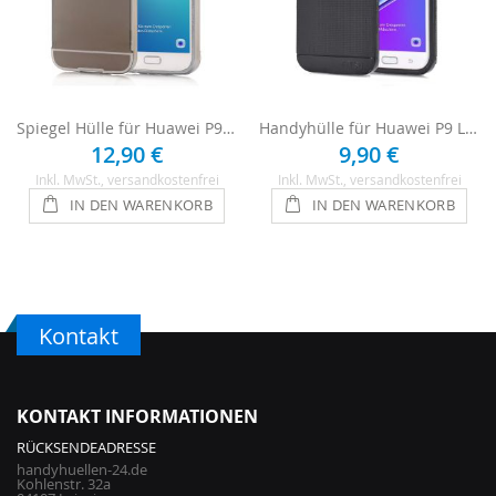
Spiegel Hülle für Huawei P9 Lite - Anthrazit
Handyhülle für Huawei P9 Lite - Schwarz
12,90 €
9,90 €
Inkl. MwSt.
, versandkostenfrei
Inkl. MwSt.
, versandkostenfrei
IN DEN WARENKORB
IN DEN WARENKORB
Kontakt
KONTAKT INFORMATIONEN
RÜCKSENDEADRESSE
handyhuellen-24.de
Kohlenstr. 32a