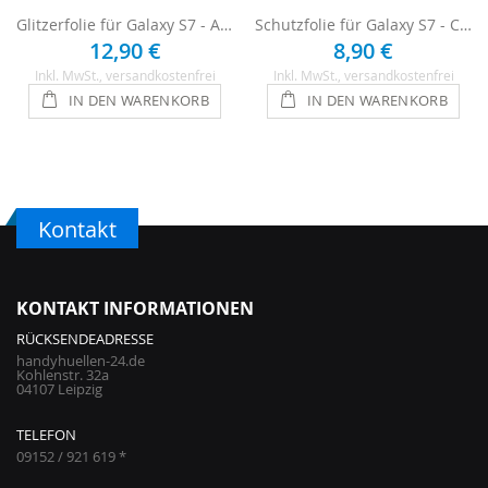
Glitzerfolie für Galaxy S7 - Anthrazit
Schutzfolie für Galaxy S7 - Carbon
12,90 €
8,90 €
Inkl. MwSt.
, versandkostenfrei
Inkl. MwSt.
, versandkostenfrei
IN DEN WARENKORB
IN DEN WARENKORB
Kontakt
KONTAKT INFORMATIONEN
RÜCKSENDEADRESSE
handyhuellen-24.de
Kohlenstr. 32a
04107 Leipzig
TELEFON
09152 / 921 619 *