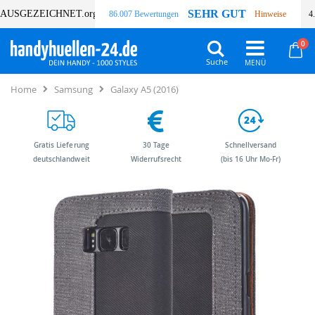
SEHR GUT
AUSGEZEICHNET
.org
86.007 Bewertungen
Hinweise
4
Art
0
Wa
Suche
Home
Samsung
Galaxy A5 (2016)
Gratis Lieferung
30 Tage
Schnellversand
deutschlandweit
Widerrufsrecht
(bis 16 Uhr Mo-Fr)
Zum
Zum
Ende
Anfang
der
der
Bildergalerie
Bildergalerie
springen
springen