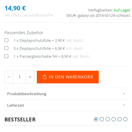
14,90 €
Verfügbarkeit:
Auf Lager
SKU
galaxy-a5-2016-tb124-schwarz
Inkl. MwSt.
, versandkostenfrei
Passendes Zubehör
1 x Displayschutzfolie
+
2,90 €
Inkl. MwSt.
3 x Displayschutzfolie
+
6,90 €
Inkl. MwSt.
1 x Panzerglasscheibe 9H
+
8,90 €
Inkl. MwSt.
IN DEN WARENKORB
Produktbeschreibung
Lieferzeit
BESTSELLER